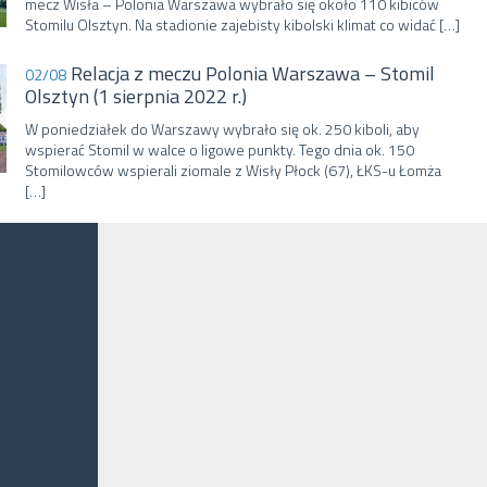
mecz Wisła – Polonia Warszawa wybrało się około 110 kibiców
Stomilu Olsztyn. Na stadionie zajebisty kibolski klimat co widać […]
Relacja z meczu Polonia Warszawa – Stomil
02/08
Olsztyn (1 sierpnia 2022 r.)
W poniedziałek do Warszawy wybrało się ok. 250 kiboli, aby
wspierać Stomil w walce o ligowe punkty. Tego dnia ok. 150
Stomilowców wspierali ziomale z Wisły Płock (67), ŁKS-u Łomża
[…]