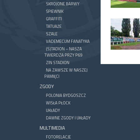
SKROJONE BARWY
ŚPIEWNIK
GRAFFITI
TATUAŻE
SZALE
VADEMECUM FANATYKA
(S)TADION – NASZA
TWIERDZA PRZY P69
ZIN STADION
NA ZAWSZE W NASZEJ
PAMIĘCI
ZGODY
POLONIA BYDGOSZCZ
WISŁA PŁOCK
UKŁADY
DAWNE ZGODY I UKŁADY
MULTIMEDIA
FOTORELACJE