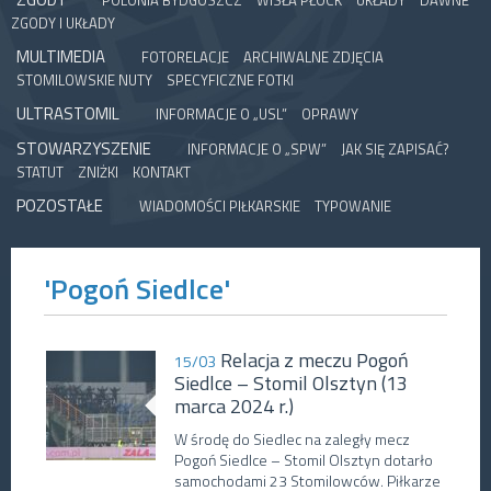
POLONIA BYDGOSZCZ
WISŁA PŁOCK
UKŁADY
DAWNE
ZGODY I UKŁADY
MULTIMEDIA
FOTORELACJE
ARCHIWALNE ZDJĘCIA
STOMILOWSKIE NUTY
SPECYFICZNE FOTKI
ULTRASTOMIL
INFORMACJE O „USL”
OPRAWY
STOWARZYSZENIE
INFORMACJE O „SPW”
JAK SIĘ ZAPISAĆ?
STATUT
ZNIŻKI
KONTAKT
POZOSTAŁE
WIADOMOŚCI PIŁKARSKIE
TYPOWANIE
'Pogoń Siedlce'
Relacja z meczu Pogoń
15/03
Siedlce – Stomil Olsztyn (13
marca 2024 r.)
W środę do Siedlec na zaległy mecz
Pogoń Siedlce – Stomil Olsztyn dotarło
samochodami 23 Stomilowców. Piłkarze