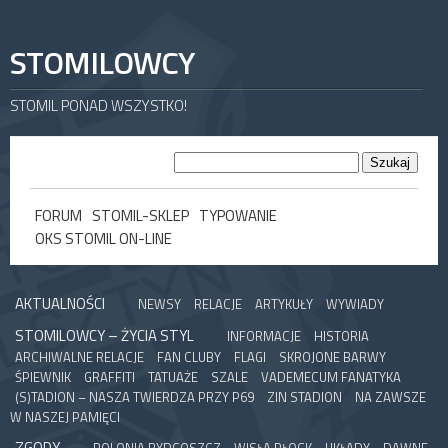
STOMILOWCY
STOMIL PONAD WSZYSTKO!
FORUM
STOMIL-SKLEP
TYPOWANIE
OKS STOMIL ON-LINE
AKTUALNOŚCI
NEWSY
RELACJE
ARTYKUŁY
WYWIADY
STOMILOWCY – ŻYCIA STYL
INFORMACJE
HISTORIA
ARCHIWALNE RELACJE
FAN CLUBY
FLAGI
SKROJONE BARWY
ŚPIEWNIK
GRAFFITI
TATUAŻE
SZALE
VADEMECUM FANATYKA
(S)TADION – NASZA TWIERDZA PRZY P69
ZIN STADION
NA ZAWSZE
W NASZEJ PAMIĘCI
ZGODY