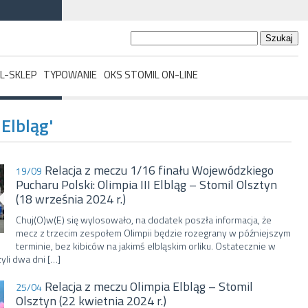
Szukaj:
L-SKLEP
TYPOWANIE
OKS STOMIL ON-LINE
 Elbląg'
Relacja z meczu 1/16 finału Wojewódzkiego
19/09
Pucharu Polski: Olimpia III Elbląg – Stomil Olsztyn
(18 września 2024 r.)
Chuj(O)w(E) się wylosowało, na dodatek poszła informacja, że
mecz z trzecim zespołem Olimpii będzie rozegrany w późniejszym
terminie, bez kibiców na jakimś elbląskim orliku. Ostatecznie w
yli dwa dni […]
Relacja z meczu Olimpia Elbląg – Stomil
25/04
Olsztyn (22 kwietnia 2024 r.)