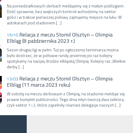
Na poniedziałkowych derbach meldujemy się z małym poślizgiem.
Dość sprawnie, bez większych kontroli wchodzimy na sektor
gości i w trakcie pierwszej połowy zajmujemy miejsce na łuku. W
autokarach pod stadionem […]
Relacja z meczu Stomil Olsztyn – Olimpia
19/10
Elbląg (8 października 2023 r.)
Sezon drugiej ligi w pełni. Tuż po ogłoszeniu terminarza można
było dostrzec, że w połowie rundy jesiennej po raz kolejny
spotykamy na swojej drodze elbląską Olimpię. Kolejny raz „Wielkie
derby […]
Relacja z meczu Stomil Olsztyn – Olimpia
13/03
Elbląg (11 marca 2023 roku)
W sobotę na meczu derbowym z Olimpią, na stadionie melduje się
prawie komplet publiczności. Tego dnia młyn tworzą dwa sektory,
czyli sektor 1 i 2, które zapełniły również delegacje naszych […]