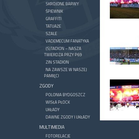
SKROJONE BARWY
ŚPIEWNIK
GRAFFITI
TATUAŻE
SZALE
VADEMECUM FANATYKA
(S)TADION – NASZA
TWIERDZA PRZY P69
ZIN STADION
NA ZAWSZE W NASZEJ
PAMIĘCI
ZGODY
POLONIA BYDGOSZCZ
WISŁA PŁOCK
UKŁADY
DAWNE ZGODY I UKŁADY
MULTIMEDIA
FOTORELACJE