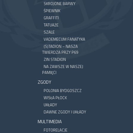
SKROJONE BARWY
ŚPIEWNIK
GRAFFITI
TATUAŻE
SZALE
VADEMECUM FANATYKA
(S)TADION – NASZA
TWIERDZA PRZY P69
ZIN STADION
NA ZAWSZE W NASZEJ
PAMIĘCI
ZGODY
POLONIA BYDGOSZCZ
WISŁA PŁOCK
UKŁADY
DAWNE ZGODY I UKŁADY
MULTIMEDIA
FOTORELACJE