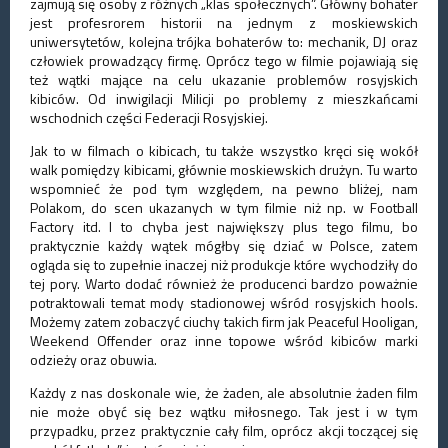
zajmują się osoby z różnych „klas społecznych”. Główny bohater
jest profesrorem historii na jednym z moskiewskich
uniwersytetów, kolejna trójka bohaterów to: mechanik, DJ oraz
człowiek prowadzący firmę. Oprócz tego w filmie pojawiają się
też wątki mające na celu ukazanie problemów rosyjskich
kibiców. Od inwigilacji Milicji po problemy z mieszkańcami
wschodnich części Federacji Rosyjskiej.
Jak to w filmach o kibicach, tu także wszystko kręci się wokół
walk pomiędzy kibicami, głównie moskiewskich drużyn. Tu warto
wspomnieć że pod tym względem, na pewno bliżej, nam
Polakom, do scen ukazanych w tym filmie niż np. w Football
Factory itd. I to chyba jest największy plus tego filmu, bo
praktycznie każdy wątek mógłby się dziać w Polsce, zatem
ogląda się to zupełnie inaczej niż produkcje które wychodziły do
tej pory. Warto dodać również że producenci bardzo poważnie
potraktowali temat mody stadionowej wśród rosyjskich hools.
Możemy zatem zobaczyć ciuchy takich firm jak Peaceful Hooligan,
Weekend Offender oraz inne topowe wśród kibiców marki
odzieży oraz obuwia.
Każdy z nas doskonale wie, że żaden, ale absolutnie żaden film
nie może obyć się bez wątku miłosnego. Tak jest i w tym
przypadku, przez praktycznie cały film, oprócz akcji toczącej się