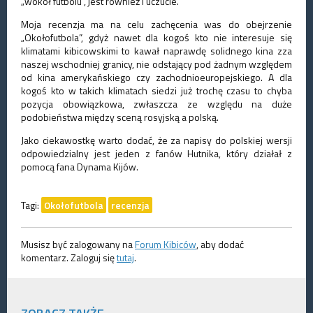
„wokół futbolu”, jest również i uczucie.
Moja recenzja ma na celu zachęcenia was do obejrzenie
„Okołofutbola”, gdyż nawet dla kogoś kto nie interesuje się
klimatami kibicowskimi to kawał naprawdę solidnego kina zza
naszej wschodniej granicy, nie odstający pod żadnym względem
od kina amerykańskiego czy zachodnioeuropejskiego. A dla
kogoś kto w takich klimatach siedzi już trochę czasu to chyba
pozycja obowiązkowa, zwłaszcza ze względu na duże
podobieństwa między sceną rosyjską a polską.
Jako ciekawostkę warto dodać, że za napisy do polskiej wersji
odpowiedzialny jest jeden z fanów Hutnika, który działał z
pomocą fana Dynama Kijów.
Tagi:
Okołofutbola
recenzja
Musisz być zalogowany na
Forum Kibiców
, aby dodać
komentarz. Zaloguj się
tutaj
.