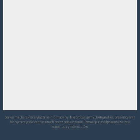
Serwis ma charakter wyłącznie informacyjny. Nie propagujemy chuligaństwa, przemocy oraz
żadnych czynów zabronionych przez polskie prawo. Redakcja nie odpowiada za treść
komentarzy internautów.