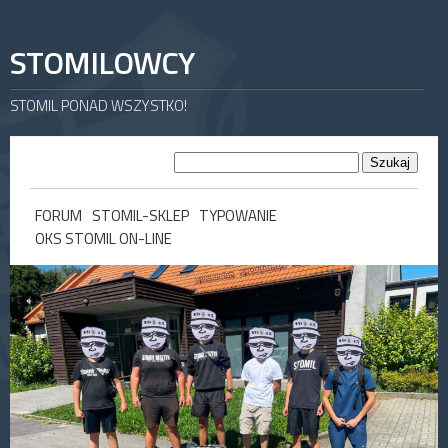
STOMILOWCY
STOMIL PONAD WSZYSTKO!
FORUM
STOMIL-SKLEP
TYPOWANIE
OKS STOMIL ON-LINE