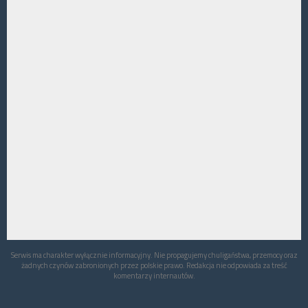
Serwis ma charakter wyłącznie informacyjny. Nie propagujemy chuligaństwa, przemocy oraz
żadnych czynów zabronionych przez polskie prawo. Redakcja nie odpowiada za treść
komentarzy internautów.