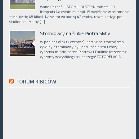
Warta Poznań – STOMIL OLSZTYN: sobota, 10
listopada Na ostatnim, czyli 15 wyjeździe w tej rundzie
melduje się 48 kiboli. Na sektor wchodzą 42 osoby, reszta zostaje pod
stadionem. Mamy […]
Stomilowcy na ślubie Piotra Skiby
W poniedziałek (9 czerwca) Piotr Skiba zmienił stan
cywilny. Stomilowcy byli pod kościołem i złożyli
życzenia młodej parze! Piotrowi i Paulinie jeszcze raz
życzymy wszystkiego najlepszego! FOTORELACJA
FORUM KIBICÓW