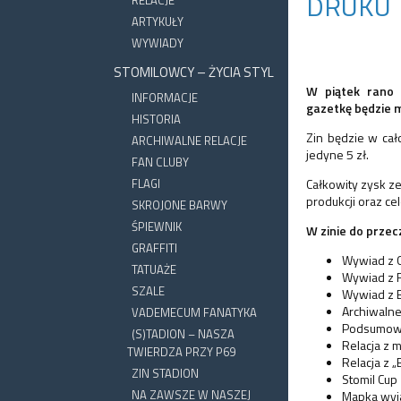
DRUKU
ARTYKUŁY
WYWIADY
STOMILOWCY – ŻYCIA STYL
W piątek rano 
INFORMACJE
gazetkę będzie m
HISTORIA
Zin będzie w cał
ARCHIWALNE RELACJE
jedyne 5 zł.
FAN CLUBY
FLAGI
Całkowity zysk z
produkcji oraz ce
SKROJONE BARWY
ŚPIEWNIK
W zinie do przec
GRAFFITI
Wywiad z 
TATUAŻE
Wywiad z 
SZALE
Wywiad z 
Archiwalne
VADEMECUM FANATYKA
Podsumowa
(S)TADION – NASZA
Relacja z 
TWIERDZA PRZY P69
Relacja z „
ZIN STADION
Stomil Cup
NA ZAWSZE W NASZEJ
Mapka wyj