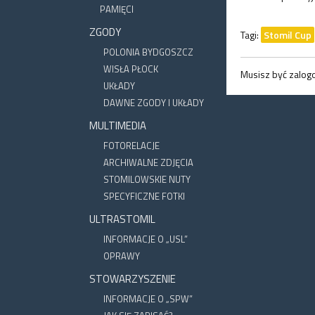
PAMIĘCI
ZGODY
Tagi:
Stomil Cup
POLONIA BYDGOSZCZ
WISŁA PŁOCK
Musisz być zalo
UKŁADY
DAWNE ZGODY I UKŁADY
MULTIMEDIA
FOTORELACJE
ARCHIWALNE ZDJĘCIA
STOMILOWSKIE NUTY
SPECYFICZNE FOTKI
ULTRASTOMIL
INFORMACJE O „USL”
OPRAWY
STOWARZYSZENIE
INFORMACJE O „SPW”