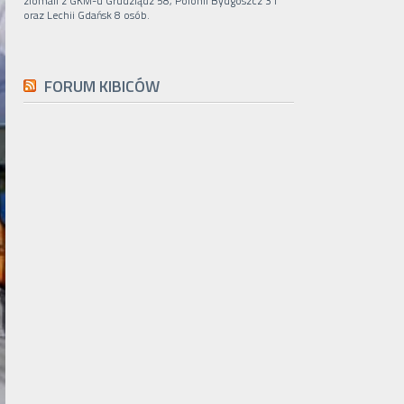
ziomali z GKM-u Grudziądz 58, Polonii Bydgoszcz 31
oraz Lechii Gdańsk 8 osób.
FORUM KIBICÓW