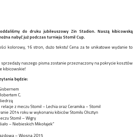
oddaliśmy do druku jubileuszowy Zin Stadion. Naszą kibicowską
ożna nabyć już podczas turnieju Stomil Cup.
ości kolorowy, 16 stron, dużo tekstu!
Cena za te unikatowe wydanie to
e sprzedaży naszego pisma zostanie przeznaczony na pokrycie kosztów
le kibicowskie!
zytania będzie:
Gisbernem
Robertem C.
Biedrzą
 relacje z meczu Stomil – Lechia oraz Ceramika – Stomil
nie 2014 roku w wykonaniu kibiców Stomilu Olsztyn
meczu Stomil – Wigry
Biało – Niebieskich Mikołajek”
azdowa – Wiosna 2015