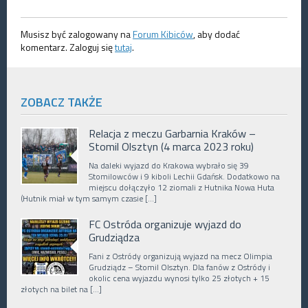
Musisz być zalogowany na
Forum Kibiców
, aby dodać
komentarz. Zaloguj się
tutaj
.
ZOBACZ TAKŻE
Relacja z meczu Garbarnia Kraków –
Stomil Olsztyn (4 marca 2023 roku)
Na daleki wyjazd do Krakowa wybrało się 39
Stomilowców i 9 kiboli Lechii Gdańsk. Dodatkowo na
miejscu dołączyło 12 ziomali z Hutnika Nowa Huta
(Hutnik miał w tym samym czasie […]
FC Ostróda organizuje wyjazd do
Grudziądza
Fani z Ostródy organizują wyjazd na mecz Olimpia
Grudziądz – Stomil Olsztyn. Dla fanów z Ostródy i
okolic cena wyjazdu wynosi tylko 25 złotych + 15
złotych na bilet na […]