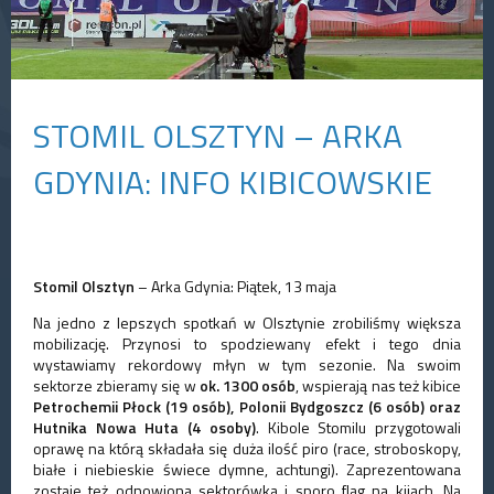
STOMIL OLSZTYN – ARKA
GDYNIA: INFO KIBICOWSKIE
Stomil Olsztyn
– Arka Gdynia: Piątek, 13 maja
Na jedno z lepszych spotkań w Olsztynie zrobiliśmy większa
mobilizację. Przynosi to spodziewany efekt i tego dnia
wystawiamy rekordowy młyn w tym sezonie. Na swoim
sektorze zbieramy się w
ok. 1300 osób
, wspierają nas też kibice
Petrochemii Płock (19 osób), Polonii Bydgoszcz (6 osób) oraz
Hutnika Nowa Huta (4 osoby)
. Kibole Stomilu przygotowali
oprawę na którą składała się duża ilość piro (race, stroboskopy,
białe i niebieskie świece dymne, achtungi). Zaprezentowana
zostaje też odnowiona sektorówka i sporo flag na kijach. Na