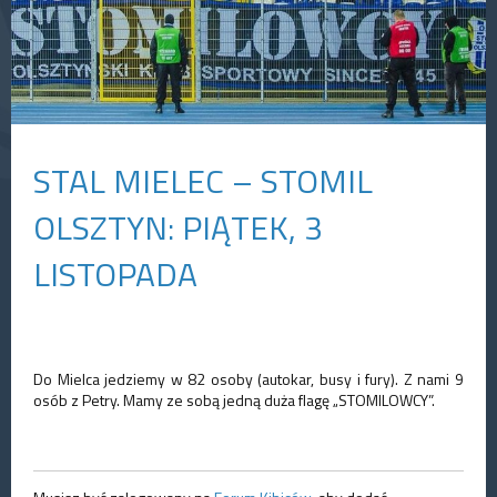
STAL MIELEC – STOMIL
OLSZTYN: PIĄTEK, 3
LISTOPADA
Do Mielca jedziemy w 82 osoby (autokar, busy i fury). Z nami 9
osób z Petry. Mamy ze sobą jedną duża flagę „STOMILOWCY”.