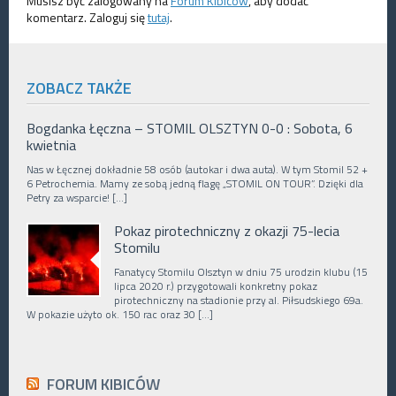
Musisz być zalogowany na
Forum Kibiców
, aby dodać
komentarz. Zaloguj się
tutaj
.
ZOBACZ TAKŻE
Bogdanka Łęczna – STOMIL OLSZTYN 0-0 : Sobota, 6
kwietnia
Nas w Łęcznej dokładnie 58 osób (autokar i dwa auta). W tym Stomil 52 +
6 Petrochemia. Mamy ze sobą jedną flagę „STOMIL ON TOUR”. Dzięki dla
Petry za wsparcie! […]
Pokaz pirotechniczny z okazji 75-lecia
Stomilu
Fanatycy Stomilu Olsztyn w dniu 75 urodzin klubu (15
lipca 2020 r.) przygotowali konkretny pokaz
pirotechniczny na stadionie przy al. Piłsudskiego 69a.
W pokazie użyto ok. 150 rac oraz 30 […]
FORUM KIBICÓW