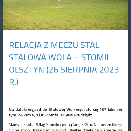
RELACJA Z MECZU STAL
STALOWA WOLA – STOMIL
OLSZTYN (26 SIERPNIA 2023
R.)
Na daleki wyjazd do Stalowej Woli wybrało się 137 kiboli w
tym: 24 Petra, 9 ŁKS Łomża i 8 GKM Grudziądz.
Mamy ze sobą 5 flag Stomilu i jedną fanę ŁKS-u. Na meczu bluzgi
z obu stron. Trasa bez przygód. Wielkie dzięki za wsparcie na