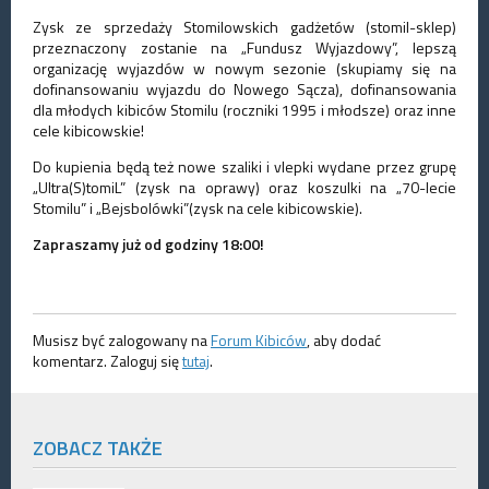
Zysk ze sprzedaży Stomilowskich gadżetów (stomil-sklep)
przeznaczony zostanie na „Fundusz Wyjazdowy”, lepszą
organizację wyjazdów w nowym sezonie (skupiamy się na
dofinansowaniu wyjazdu do Nowego Sącza), dofinansowania
dla młodych kibiców Stomilu (roczniki 1995 i młodsze) oraz inne
cele kibicowskie!
Do kupienia będą też nowe szaliki i vlepki wydane przez grupę
„Ultra(S)tomiL” (zysk na oprawy) oraz koszulki na „70-lecie
Stomilu” i „Bejsbolówki”(zysk na cele kibicowskie).
Zapraszamy już od godziny 18:00!
Musisz być zalogowany na
Forum Kibiców
, aby dodać
komentarz. Zaloguj się
tutaj
.
ZOBACZ TAKŻE