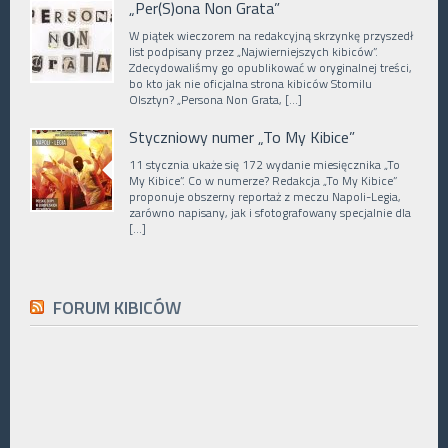
„Per(S)ona Non Grata”
W piątek wieczorem na redakcyjną skrzynkę przyszedł
list podpisany przez „Najwierniejszych kibiców”.
Zdecydowaliśmy go opublikować w oryginalnej treści,
bo kto jak nie oficjalna strona kibiców Stomilu
Olsztyn? „Persona Non Grata, […]
Styczniowy numer „To My Kibice”
11 stycznia ukaże się 172 wydanie miesięcznika „To
My Kibice”. Co w numerze? Redakcja „To My Kibice”
proponuje obszerny reportaż z meczu Napoli-Legia,
zarówno napisany, jak i sfotografowany specjalnie dla
[…]
FORUM KIBICÓW