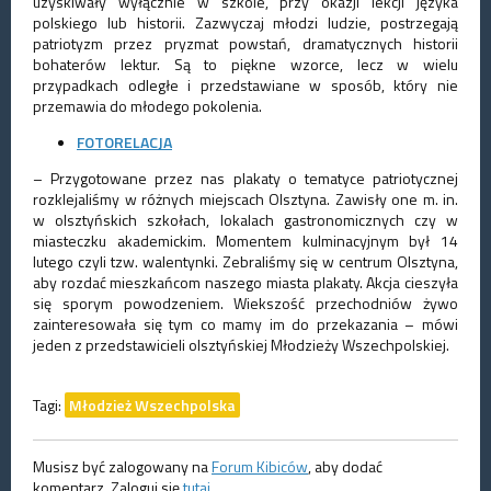
uzyskiwały wyłącznie w szkole, przy okazji lekcji języka
polskiego lub historii. Zazwyczaj młodzi ludzie, postrzegają
patriotyzm przez pryzmat powstań, dramatycznych historii
bohaterów lektur. Są to piękne wzorce, lecz w wielu
przypadkach odległe i przedstawiane w sposób, który nie
przemawia do młodego pokolenia.
FOTORELACJA
– Przygotowane przez nas plakaty o tematyce patriotycznej
rozklejaliśmy w różnych miejscach Olsztyna. Zawisły one m. in.
w olsztyńskich szkołach, lokalach gastronomicznych czy w
miasteczku akademickim. Momentem kulminacyjnym był 14
lutego czyli tzw. walentynki. Zebraliśmy się w centrum Olsztyna,
aby rozdać mieszkańcom naszego miasta plakaty. Akcja cieszyła
się sporym powodzeniem. Wiekszość przechodniów żywo
zainteresowała się tym co mamy im do przekazania – mówi
jeden z przedstawicieli olsztyńskiej Młodzieży Wszechpolskiej.
Tagi:
Młodzież Wszechpolska
Musisz być zalogowany na
Forum Kibiców
, aby dodać
komentarz. Zaloguj się
tutaj
.