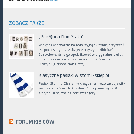
ZOBACZ TAKŻE
„Per(S)ona Non Grata”
W piątek wieczorem na redakcyjną skrzynkę przyszedł
list podpisany przez „Najwierniejszych kibiców”.
Zdecydowaliśmy go opublikować w oryginalnej treści,
bo kto jak nie oficjalna strona kibiców Stomilu
Olsztyn? „Persona Non Grata, […]
Klasyczne pasiaki w stomil-sklep.pl
Pasiaki Stomilu Olsztyn w klasycznym wzorze pojawiły
się w sklepie Stomilu Olsztyn. Do kupienia są za 28
złotych. Tutaj znajdziecie szczegóły.
FORUM KIBICÓW