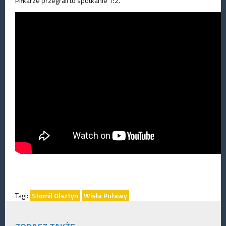
Piłkarze przegrali to spotkanie 1:2.
Tagi:
Stomil Olsztyn
Wisła Puławy