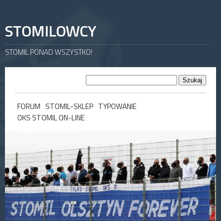
STOMILOWCY
STOMIL PONAD WSZYSTKO!
FORUM
STOMIL-SKLEP
TYPOWANIE
OKS STOMIL ON-LINE