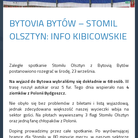
BYTOVIA BYTÓW – STOMIL
OLSZTYN: INFO KIBICOWSKIE
Zaległe spotkanie Stomilu Olsztyn z Bytovią Bytów
postanowiono rozegrać w środę, 23 września.
Na wyjazd do Bytowa wybraliśmy się dokładnie w 68 osób.
W
trasę ruszył autokar oraz 5 fur. Tego dnia wspierało nas
4
ziomków z Polonii Bydgoszcz.
Nie obyło się bez problemów z biletami i listą wyjazdową,
jednak zdecydowana większość naszej wycieczki wbija na
sektor gości. Na płotach wywieszamy 3 flagi Stomilu Olsztyn
oraz jedną fanę chłopaków z Polonii.
Doping prowadzimy przez całe spotkanie. Po wyrównującej
bramce dla Stomilu w 80 minucie meczu, w naszym sektorze