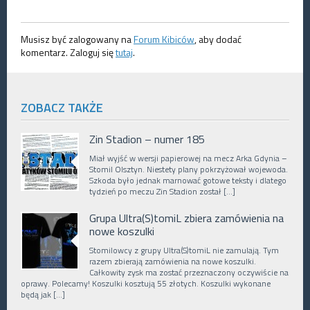
Musisz być zalogowany na
Forum Kibiców
, aby dodać
komentarz. Zaloguj się
tutaj
.
ZOBACZ TAKŻE
Zin Stadion – numer 185
Miał wyjść w wersji papierowej na mecz Arka Gdynia –
Stomil Olsztyn. Niestety plany pokrzyżował wojewoda.
Szkoda było jednak marnować gotowe teksty i dlatego
tydzień po meczu Zin Stadion został […]
Grupa Ultra(S)tomiL zbiera zamówienia na
nowe koszulki
Stomilowcy z grupy Ultra(S)tomiL nie zamulają. Tym
razem zbierają zamówienia na nowe koszulki.
Całkowity zysk ma zostać przeznaczony oczywiście na
oprawy. Polecamy! Koszulki kosztują 55 złotych. Koszulki wykonane
będą jak […]