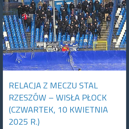
RELACJA Z MECZU STAL
RZESZÓW – WISŁA PŁOCK
(CZWARTEK, 10 KWIETNIA
2025 R.)