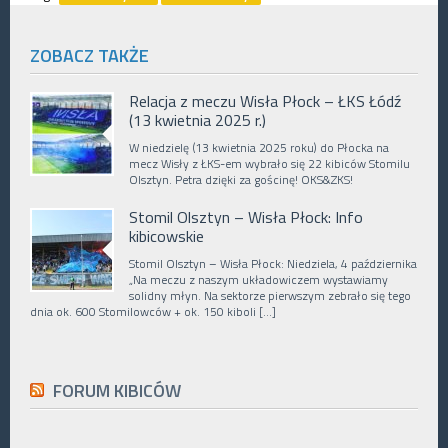
ZOBACZ TAKŻE
Relacja z meczu Wisła Płock – ŁKS Łódź
(13 kwietnia 2025 r.)
W niedzielę (13 kwietnia 2025 roku) do Płocka na
mecz Wisły z ŁKS-em wybrało się 22 kibiców Stomilu
Olsztyn. Petra dzięki za gościnę! OKS&ZKS!
Stomil Olsztyn – Wisła Płock: Info
kibicowskie
Stomil Olsztyn – Wisła Płock: Niedziela, 4 października
„Na meczu z naszym układowiczem wystawiamy
solidny młyn. Na sektorze pierwszym zebrało się tego
dnia ok. 600 Stomilowców + ok. 150 kiboli […]
FORUM KIBICÓW