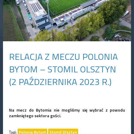
RELACJA Z MECZU POLONIA
BYTOM – STOMIL OLSZTYN
(2 PAŹDZIERNIKA 2023 R.)
Na mecz do Bytomia nie mogliśmy się wybrać z powodu
zamkniętego sektora gości.
Tagi:
Polonia Bytom
Stomil Olsztyn