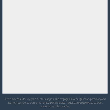
Serwis ma charakter wyłącznie informacyjny. Nie propagujemy chuligaństwa, przemocy oraz
żadnych czynów zabronionych przez polskie prawo. Redakcja nie odpowiada za treść
komentarzy internautów.