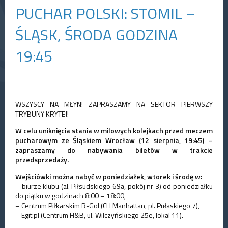
PUCHAR POLSKI: STOMIL –
ŚLĄSK, ŚRODA GODZINA
19:45
WSZYSCY NA MŁYN! ZAPRASZAMY NA SEKTOR PIERWSZY
TRYBUNY KRYTEJ!
W celu uniknięcia stania w milowych kolejkach przed meczem
pucharowym ze Śląskiem Wrocław (12 sierpnia, 19:45) –
zapraszamy do nabywania biletów w trakcie
przedsprzedaży.
Wejściówki można nabyć w poniedziałek, wtorek i środę w:
– biurze klubu (al. Piłsudskiego 69a, pokój nr 3) od poniedziałku
do piątku w godzinach 8:00 – 18:00,
– Centrum Piłkarskim R-Gol (CH Manhattan, pl. Pułaskiego 7),
– Egit.pl (Centrum H&B, ul. Wilczyńskiego 25e, lokal 11).