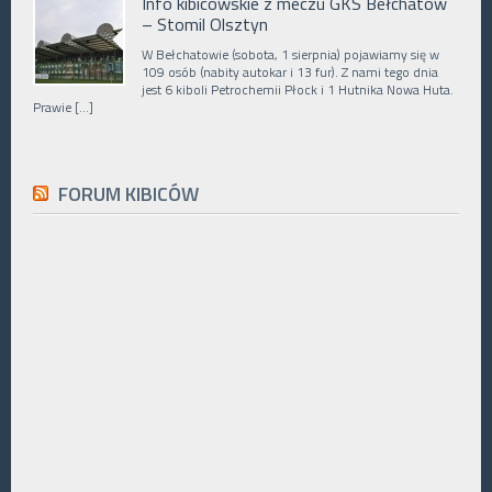
Info kibicowskie z meczu GKS Bełchatów
– Stomil Olsztyn
W Bełchatowie (sobota, 1 sierpnia) pojawiamy się w
109 osób (nabity autokar i 13 fur). Z nami tego dnia
jest 6 kiboli Petrochemii Płock i 1 Hutnika Nowa Huta.
Prawie […]
FORUM KIBICÓW