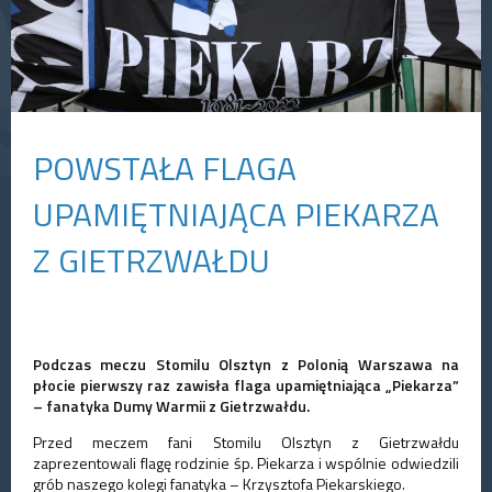
POWSTAŁA FLAGA
UPAMIĘTNIAJĄCA PIEKARZA
Z GIETRZWAŁDU
Podczas meczu Stomilu Olsztyn z Polonią Warszawa na
płocie pierwszy raz zawisła flaga upamiętniająca „Piekarza”
– fanatyka Dumy Warmii z Gietrzwałdu.
Przed meczem fani Stomilu Olsztyn z Gietrzwałdu
zaprezentowali flagę rodzinie śp. Piekarza i wspólnie odwiedzili
grób naszego kolegi fanatyka – Krzysztofa Piekarskiego.