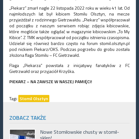
„Piekarz” zmarł nagle 22 listopada 2022 roku w wieku 41 lat. Od
najmłodszych lat był kibicem Stomilu Olsztyn, na mecze
przyjeżdżał z rodzinnego Gietrzwałdu. „Piekarz” współpracował
od początku z naszym serwisem robiąc zdjęcia kibicowskie,
które mogliście także oglądać w magazynie kibicowskim „To My
Kibice”. Z TMK współpracował od początku istnienia czasopisma.
Udzielał się również bardzo często na forum stomil.olsztyn.pl
pod nickiem Piekarz/OKS. Podczas pogrzebu do grobu została
złożona flaga Stomilu – FC Gietrzwałd.
Flaga „Piekarza” powstała z inicjatywy fanatyków z FC
Gietrzwałd oraz przyjaciół Krzyśka.
PIEKARZ – NA ZAWSZE W NASZEJ PAMIĘCI!
Tagi:
Stomil Olsztyn
ZOBACZ TAKŻE
Nowe Stomilowskie chusty w stomil-
sklep!