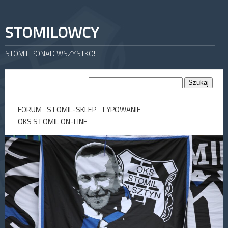
STOMILOWCY
STOMIL PONAD WSZYSTKO!
FORUM
STOMIL-SKLEP
TYPOWANIE
OKS STOMIL ON-LINE