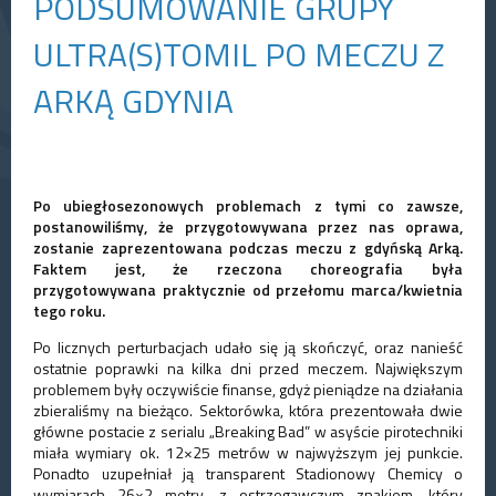
PODSUMOWANIE GRUPY
ULTRA(S)TOMIL PO MECZU Z
ARKĄ GDYNIA
Po ubiegłosezonowych problemach z tymi co zawsze,
postanowiliśmy, że przygotowywana przez nas oprawa,
zostanie zaprezentowana podczas meczu z g
dyńską Arką.
Faktem jest, że rzeczona choreografia była
przygotowywana praktycznie od przełomu marca/kwietnia
tego roku.
Po licznych perturbacjach udało się ją skończyć, oraz nanieść
ostatnie poprawki na kilka dni przed meczem. Największym
problemem były oczywiście finanse, gdyż pieniądze na działania
zbieraliśmy na bieżąco. Sektorówka, która prezentowała dwie
główne postacie z serialu „Breaking Bad” w asyście pirotechniki
miała wymiary ok. 12×25 metrów w najwyższym jej punkcie.
Ponadto uzupełniał ją transparent Stadionowy Chemicy o
wymiarach 26×2 metry, z ostrzegawczym znakiem, który