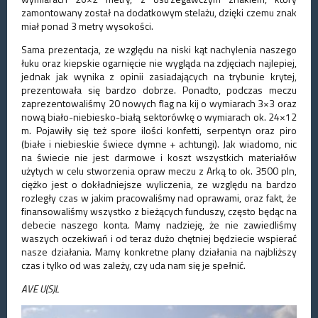
zamontowany został na dodatkowym stelażu, dzięki czemu znak
miał ponad 3 metry wysokości.
Sama prezentacja, ze względu na niski kąt nachylenia naszego
łuku oraz kiepskie ogarnięcie nie wygląda na zdjęciach najlepiej,
jednak jak wynika z opinii zasiadających na trybunie krytej,
prezentowała się bardzo dobrze. Ponadto, podczas meczu
zaprezentowaliśmy 20 nowych flag na kij o wymiarach 3×3 oraz
nową biało-niebiesko-białą sektorówkę o wymiarach ok. 24×12
m. Pojawiły się też spore ilości konfetti, serpentyn oraz piro
(białe i niebieskie świece dymne + achtungi). Jak wiadomo, nic
na świecie nie jest darmowe i koszt wszystkich materiałów
użytych w celu stworzenia opraw meczu z Arką to ok. 3500 pln,
ciężko jest o dokładniejsze wyliczenia, ze względu na bardzo
rozległy czas w jakim pracowaliśmy nad oprawami, oraz fakt, że
finansowaliśmy wszystko z bieżących funduszy, często będąc na
debecie naszego konta. Mamy nadzieję, że nie zawiedliśmy
waszych oczekiwań i od teraz dużo chętniej będziecie wspierać
nasze działania. Mamy konkretne plany działania na najbliższy
czas i tylko od was zależy, czy uda nam się je spełnić.
AVE U(S)L