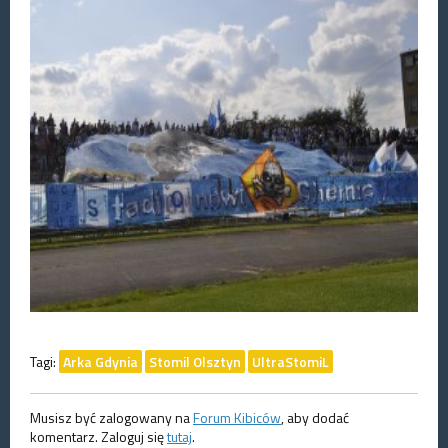
Tagi:
Arka Gdynia
Stomil Olsztyn
UltraStomiL
Musisz być zalogowany na
Forum Kibiców
, aby dodać
komentarz. Zaloguj się
tutaj
.