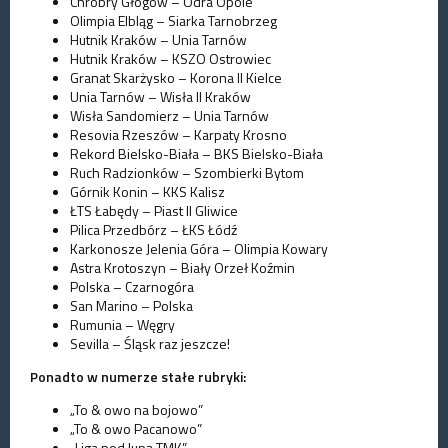
Chrobry Głogów – Odra Opole
Olimpia Elbląg – Siarka Tarnobrzeg
Hutnik Kraków – Unia Tarnów
Hutnik Kraków – KSZO Ostrowiec
Granat Skarżysko – Korona II Kielce
Unia Tarnów – Wisła II Kraków
Wisła Sandomierz – Unia Tarnów
Resovia Rzeszów – Karpaty Krosno
Rekord Bielsko-Biała – BKS Bielsko-Biała
Ruch Radzionków – Szombierki Bytom
Górnik Konin – KKS Kalisz
ŁTS Łabędy – Piast II Gliwice
Pilica Przedbórz – ŁKS Łódź
Karkonosze Jelenia Góra – Olimpia Kowary
Astra Krotoszyn – Biały Orzeł Koźmin
Polska – Czarnogóra
San Marino – Polska
Rumunia – Węgry
Sevilla – Śląsk raz jeszcze!
Ponadto w numerze stałe rubryki:
„To & owo na bojowo”
„To & owo Pacanowo”
„Liga pod lupą TMK”