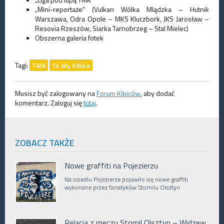
„Mini-reportaże” (Vulkan Wólka Mlądzka – Hutnik
Warszawa, Odra Opole – MKS Kluczbork, JKS Jarosław –
Resovia Rzeszów, Siarka Tarnobrzeg – Stal Mielec)
Obszerna galeria fotek
Tagi:
TMK
To My Kibice
Musisz być zalogowany na
Forum Kibiców
, aby dodać
komentarz. Zaloguj się
tutaj
.
ZOBACZ TAKŻE
Nowe graffiti na Pojezierzu
Na osiedlu Pojezierze pojawiło się nowe graffiti
wykonane przez fanatyków Stomilu Olsztyn.
Relacja z meczu Stomil Olsztyn – Widzew