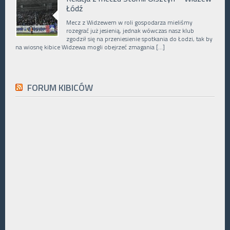
Łódź
Mecz z Widzewem w roli gospodarza mieliśmy
rozegrać już jesienią, jednak wówczas nasz klub
zgodził się na przeniesienie spotkania do Łodzi, tak by
na wiosnę kibice Widzewa mogli obejrzeć zmagania […]
FORUM KIBICÓW