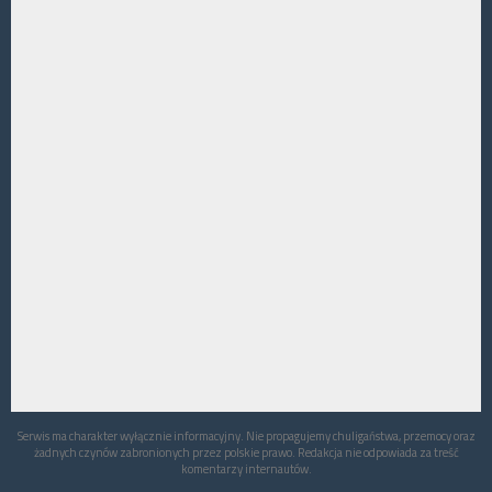
Serwis ma charakter wyłącznie informacyjny. Nie propagujemy chuligaństwa, przemocy oraz
żadnych czynów zabronionych przez polskie prawo. Redakcja nie odpowiada za treść
komentarzy internautów.