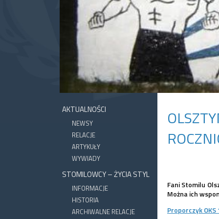
AKTUALNOŚCI
OLSZTY
NEWSY
ROCZNI
RELACJE
ARTYKUŁY
WYWIADY
STOMILOWCY – ŻYCIA STYL
Fani Stomilu Ols
INFORMACJE
Można ich wspom
HISTORIA
Proporczyk OKS 
ARCHIWALNE RELACJE