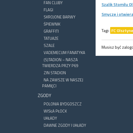
FAN CLUBY
Szalik Stomilu O
FLAGI
Smycze i otwier
SKROJONE BARWY
ŚPIEWNIK
Tagi:
FC Olsztyn
GRAFFITI
TATUAŻE
SZALE
Musisz być zalo
VADEMECUM FANATYKA
(S)TADION – NASZA
TWIERDZA PRZY P69
ZIN STADION
NA ZAWSZE W NASZEJ
PAMIĘCI
ZGODY
POLONIA BYDGOSZCZ
WISŁA PŁOCK
UKŁADY
DAWNE ZGODY I UKŁADY