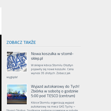
ZOBACZ TAKŻE
Nowa koszulka w stomil-
sklep.pl
W sklepie kibica Stomilu Olsztyn
pojawiły się nowe koszulki. Cena
wynosi 35 złotych. Zobacz jak
wygląda!
Wyjazd autokarowy do Tych!
Zbiórka w sobotę o godzinie
5:00 pod TESCO (centrum)
Kibice Stomilu organizują wyjazd
autokarowy na mecz GKS Tychy –
Stomil Olsztyn. Spotkanie zostanie rozegrane w sobotę,