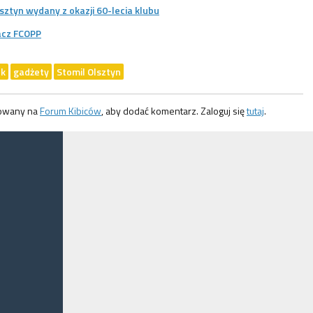
lsztyn wydany z okazji 60-lecia klubu
acz FCOPP
ek
gadżety
Stomil Olsztyn
gowany na
Forum Kibiców
, aby dodać komentarz. Zaloguj się
tutaj
.