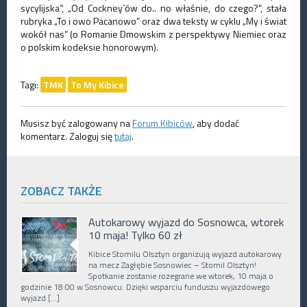
sycylijska”, „Od Cockney`ów do.. no właśnie, do czego?”, stała
rubryka „To i owo Pacanowo” oraz dwa teksty w cyklu „My i świat
wokół nas” (o Romanie Dmowskim z perspektywy Niemiec oraz
o polskim kodeksie honorowym).
Tagi:
TMK
To My Kibice
Musisz być zalogowany na
Forum Kibiców
, aby dodać
komentarz. Zaloguj się
tutaj
.
ZOBACZ TAKŻE
Autokarowy wyjazd do Sosnowca, wtorek
10 maja! Tylko 60 zł
Kibice Stomilu Olsztyn organizują wyjazd autokarowy
na mecz Zagłębie Sosnowiec – Stomil Olsztyn!
Spotkanie zostanie rozegrane we wtorek, 10 maja o
godzinie 18:00 w Sosnowcu. Dzięki wsparciu funduszu wyjazdowego
wyjazd […]