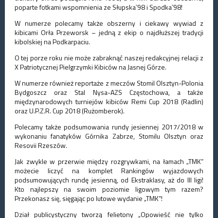
poparte fotkami wspomnienia ze Słupska`98 i Spodka`98!
W numerze polecamy także obszerny i ciekawy wywiad z
kibicami Orła Przeworsk – jedną z ekip o najdłuższej tradycji
kibolskiej na Podkarpaciu.
O tej porze roku nie może zabraknąć naszej redakcyjnej relacji z
X Patriotycznej Pielgrzymki Kibiców na Jasnej Górze.
W numerze również reportaże z meczów Stomil Olsztyn-Polonia
Bydgoszcz oraz Stal Nysa-AZS Częstochowa, a także
międzynarodowych turniejów kibiców Remi Cup 2018 (Radlin)
oraz U.P.Z.R. Cup 2018 (Rużomberok).
Polecamy także podsumowania rundy jesiennej 2017/2018 w
wykonaniu fanatyków Górnika Zabrze, Stomilu Olsztyn oraz
Resovii Rzeszów.
Jak zwykle w przerwie między rozgrywkami, na łamach „TMK”
możecie liczyć na komplet Rankingów wyjazdowych
podsumowujących rundę jesienną, od Ekstraklasy, aż do III ligi!
Kto najlepszy na swoim poziomie ligowym tym razem?
Przekonasz się, sięgając po lutowe wydanie „TMK”!
Dział publicystyczny tworzą felietony „Opowieść nie tylko