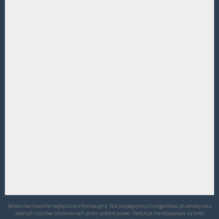
Serwis ma charakter wyłącznie informacyjny. Nie propagujemy chuligaństwa, przemocy oraz
żadnych czynów zabronionych przez polskie prawo. Redakcja nie odpowiada za treść