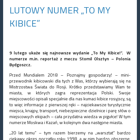
LUTOWY NUMER „TO MY
KIBICE”
9 lutego ukaże się najnowsze wydanie „To My Kibice!”. W
numerze m.in. reportaż z meczu Stomil Olsztyn – Polonia
Bydgoszcz.
Przed Mundialem 2018 – Poznajmy gospodarzy! – mini-
przewodnik kibicowski dla tych z Was, którzy wybierają się na
Mistrzostwa Świata do Rosji. Krótko przedstawiamy Wam te
miasta, w których zagra reprezentacja Polski. Swoje
miejscowości opisali specjalnie dla nas kumaci kibice rosyjscy, są
to więc informacje z pierwszej ręki – najciekawsze turystycznie
miejsca, knajpy, transport, niebezpieczne dzielnice i parę słów o
miejscowych ekipach – cała przydatna wiedza w pigułce! W tym
numerze Moskwa i Kazań, w kolejnym dwa następne miasta.
„20 lat temu” – tym razem bierzemy na „warsztat” bardzo
ciekawy okres początku roku 1998, a w nim bardzo obszerne,