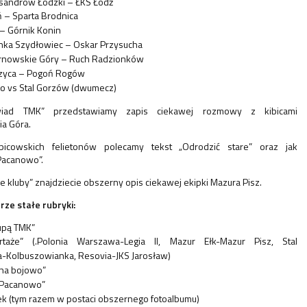
sandrów Łódzki – ŁKS Łódź
ń – Sparta Brodnica
 – Górnik Konin
nka Szydłowiec – Oskar Przysucha
rnowskie Góry – Ruch Radzionków
czyca – Pogoń Rogów
o vs Stal Gorzów (dwumecz)
iad TMK” przedstawiamy zapis ciekawej rozmowy z kibicami
ia Góra.
bicowskich felietonów polecamy tekst „Odrodzić stare” oraz jak
Pacanowo”.
e kluby” znajdziecie obszerny opis ciekawej ekipki Mazura Pisz.
ze stałe rubryki:
lupą TMK”
ortaże” (.Polonia Warszawa-Legia II, Mazur Ełk-Mazur Pisz, Stal
-Kolbuszowianka, Resovia-JKS Jarosław)
 na bojowo”
 Pacanowo”
tek (tym razem w postaci obszernego fotoalbumu)