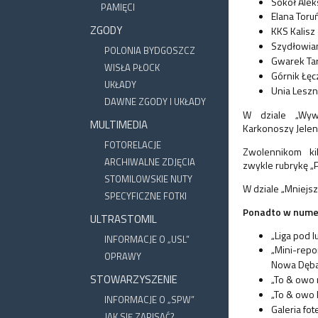
Sokół Alek
PAMIĘCI
Elana Toru
ZGODY
KKS Kalisz
Szydłowia
POLONIA BYDGOSZCZ
Gwarek Ta
WISŁA PŁOCK
Górnik Łę
UKŁADY
Unia Leszn
DAWNE ZGODY I UKŁADY
W dziale „Wyw
MULTIMEDIA
Karkonoszy Jelen
FOTORELACJE
Zwolennikom ki
ARCHIWALNE ZDJĘCIA
zwykle rubrykę „
STOMILOWSKIE NUTY
W dziale „Mniejsz
SPECYFICZNE FOTKI
Ponadto w numer
ULTRASTOMIL
„Liga pod 
INFORMACJE O „USL”
„Mini-rep
OPRAWY
Nowa
Dęba
STOWARZYSZENIE
„To & owo
„To & owo
INFORMACJE O „SPW”
Galeria fo
JAK SIĘ ZAPISAĆ?