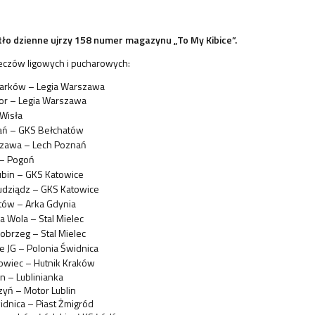
tło dzienne ujrzy 158 numer magazynu „To My Kibice”.
eczów ligowych i pucharowych:
harków – Legia Warszawa
or – Legia Warszawa
 Wisła
ań – GKS Bełchatów
szawa – Lech Poznań
a – Pogoń
ubin – GKS Katowice
udziądz – GKS Katowice
tów – Arka Gdynia
a Wola – Stal Mielec
nobrzeg – Stal Mielec
 JG – Polonia Świdnica
owiec – Hutnik Kraków
n – Lublinianka
zyń – Motor Lublin
idnica – Piast Żmigród