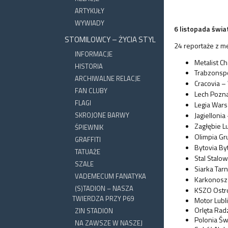
ARTYKUŁY
WYWIADY
6 listopada świa
STOMILOWCY – ŻYCIA STYL
24 reportaże z m
INFORMACJE
Metalist C
HISTORIA
Trabzonsp
ARCHIWALNE RELACJE
Cracovia –
FAN CLUBY
Lech Pozn
FLAGI
Legia War
SKROJONE BARWY
Jagielloni
Zagłębie L
ŚPIEWNIK
Olimpia Gr
GRAFFITI
Bytovia By
TATUAŻE
Stal Stalow
SZALE
Siarka Tar
VADEMECUM FANATYKA
Karkonosze
(S)TADION – NASZA
KSZO Ostr
TWIERDZA PRZY P69
Motor Lubli
Orlęta Rad
ZIN STADION
Polonia Św
NA ZAWSZE W NASZEJ