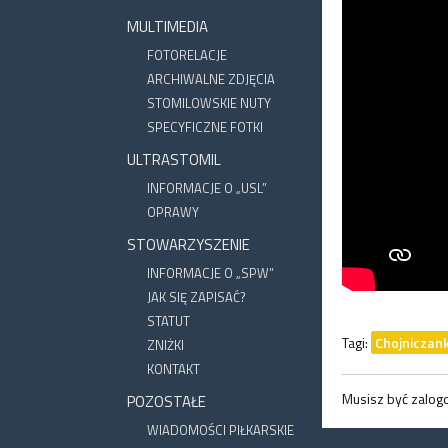
MULTIMEDIA
FOTORELACJE
ARCHIWALNE ZDJĘCIA
STOMILOWSKIE NUTY
SPECYFICZNE FOTKI
ULTRASTOMIL
INFORMACJE O „USL”
OPRAWY
STOWARZYSZENIE
INFORMACJE O „SPW”
JAK SIĘ ZAPISAĆ?
STATUT
Tagi:
Chojniczank
ZNIŻKI
KONTAKT
Musisz być zalo
POZOSTAŁE
WIADOMOŚCI PIŁKARSKIE