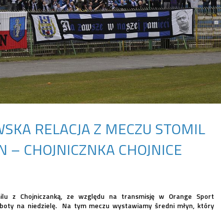
WSKA RELACJA Z MECZU STOMIL
N – CHOJNICZNKA CHOJNICE
ilu z Chojniczanką, ze względu na transmisję w Orange Sport
oboty na niedzielę. Na tym meczu wystawiamy średni młyn, który