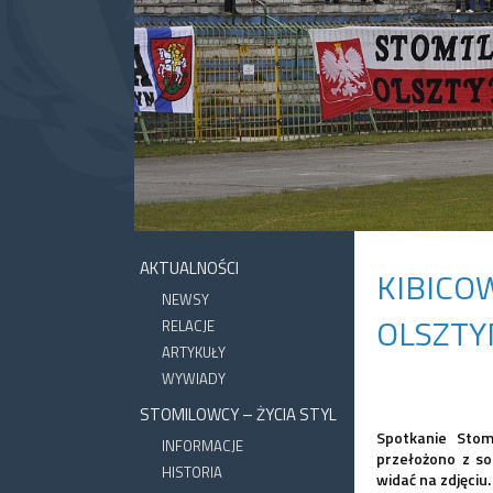
AKTUALNOŚCI
KIBICO
NEWSY
OLSZTY
RELACJE
ARTYKUŁY
WYWIADY
STOMILOWCY – ŻYCIA STYL
Spotkanie Stom
INFORMACJE
przełożono z s
HISTORIA
widać na zdjęciu.