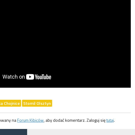
a Chojnice
Stomil Olsztyn
gowany na
Forum Kibiców
, aby dodać komentarz. Zaloguj się
tutaj
.