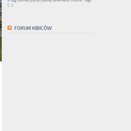
8 flag Stomilu plus po jednej fanie Petry i Polonii. Tego
[…]
FORUM KIBICÓW