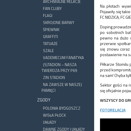
ARCHIWALNE RELACJE
Na płotach wywi
FAN CLUBY
Pojawiły się tak
FLAGI
FC NIDZICA, FC 
SKROJONE BARWY
Doping prowadzim
ŚPIEWNIK
po sobotnich ba
GRAFFITI
pewno na dużo w
przerwie spotkan
TATUAŻE
się znowu coraz 
SZALE
postawienie na s
VADEMECUM FANATYKA
Piłkarze Stomilu 
(S)TADION – NASZA
przed kompromitac
TWIERDZA PRZY P69
na sam! Chyba ty
ZIN STADION
NA ZAWSZE W NASZEJ
Sektor gości na n
PAMIĘCI
się oficjalnie po
ZGODY
WSZYSCY DO GRU
POLONIA BYDGOSZCZ
FOTORELACJA
WISŁA PŁOCK
UKŁADY
DAWNE ZGODY I UKŁADY