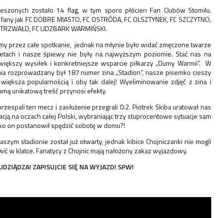
eszonych zostało 14 flag, w tym sporo płócien Fan Clubów Stomilu.
ie fany jak FC DOBRE MIASTO, FC OSTRÓDA, FC OLSZTYNEK, FC SZCZYTNO,
GIETRZWAŁD, FC LIDZBARK WARMIŃSKI.
y przez całe spotkanie, jednak na młynie było widać zmęczone twarze
letach i nasze śpiewy nie były na najwyższym poziomie. Stać nas na
iększy wysiłek i konkretniejsze wsparcie piłkarzy „Dumy Warmii”. W
ia rozprowadzany był 187 numer zina „Stadion”, nasze pisemko cieszy
większa popularnością i oby tak dalej! Wyeliminowanie zdjęć z zina i
amą unikatową treść przynosi efekty.
przespali ten mecz i zasłużenie przegrali 0:2. Piotrek Skiba uratował nas
ją na oczach całej Polski, wybraniając trzy stuprocentowe sytuacje sam
lko on postanowił spędzić sobotę w domu?!
aszym stadionie został już otwarty, jednak kibice Chojniczanki nie mogli
jawić w klatce. Fanatycy z Chojnic mają nałożony zakaz wyjazdowy.
DZIĄDZA! ZAPISUJCIE SIĘ NA WYJAZD! SPW!