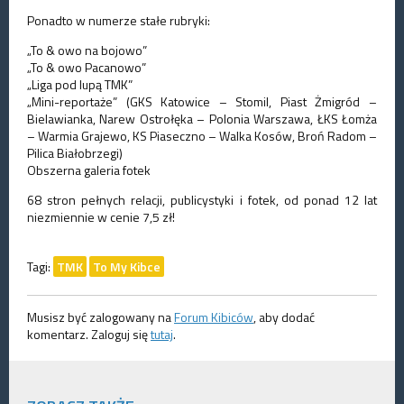
Ponadto w numerze stałe rubryki:
„To & owo na bojowo”
„To & owo Pacanowo”
„Liga pod lupą TMK”
„Mini-reportaże” (GKS Katowice – Stomil, Piast Żmigród –
Bielawianka, Narew Ostrołęka – Polonia Warszawa, ŁKS Łomża
– Warmia Grajewo, KS Piaseczno – Walka Kosów, Broń Radom –
Pilica Białobrzegi)
Obszerna galeria fotek
68 stron pełnych relacji, publicystyki i fotek, od ponad 12 lat
niezmiennie w cenie 7,5 zł!
Tagi:
TMK
To My Kibce
Musisz być zalogowany na
Forum Kibiców
, aby dodać
komentarz. Zaloguj się
tutaj
.