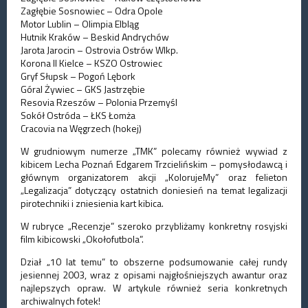
Zagłębie Sosnowiec – Odra Opole
Motor Lublin – Olimpia Elbląg
Hutnik Kraków – Beskid Andrychów
Jarota Jarocin – Ostrovia Ostrów Wlkp.
Korona II Kielce – KSZO Ostrowiec
Gryf Słupsk – Pogoń Lębork
Góral Żywiec – GKS Jastrzębie
Resovia Rzeszów – Polonia Przemyśl
Sokół Ostróda – ŁKS Łomża
Cracovia na Węgrzech (hokej)
W grudniowym numerze „TMK” polecamy również wywiad z
kibicem Lecha Poznań Edgarem Trzcielińskim – pomysłodawcą i
głównym organizatorem akcji „KolorujeMy” oraz felieton
„Legalizacja” dotyczący ostatnich doniesień na temat legalizacji
pirotechniki i zniesienia kart kibica.
W rubryce „Recenzje” szeroko przybliżamy konkretny rosyjski
film kibicowski „Okołofutbola”.
Dział „10 lat temu” to obszerne podsumowanie całej rundy
jesiennej 2003, wraz z opisami najgłośniejszych awantur oraz
najlepszych opraw. W artykule również seria konkretnych
archiwalnych fotek!