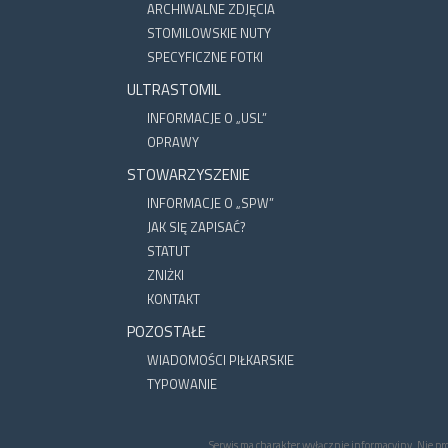
ARCHIWALNE ZDJĘCIA
STOMILOWSKIE NUTY
SPECYFICZNE FOTKI
ULTRASTOMIL
INFORMACJE O „USL”
OPRAWY
STOWARZYSZENIE
INFORMACJE O „SPW”
JAK SIĘ ZAPISAĆ?
STATUT
ZNIŻKI
KONTAKT
POZOSTAŁE
WIADOMOŚCI PIŁKARSKIE
TYPOWANIE
Serwis ma charakter wyłącznie informacyjny. Nie p