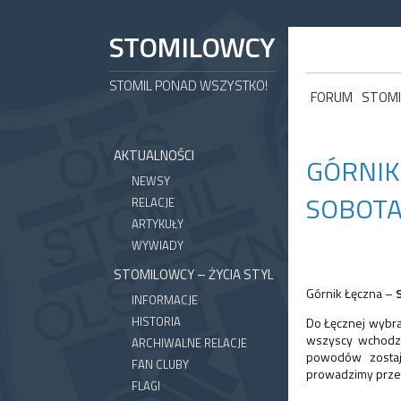
STOMILOWCY
STOMIL PONAD WSZYSTKO!
FORUM
STOMI
AKTUALNOŚCI
GÓRNIK
NEWSY
SOBOTA
RELACJE
ARTYKUŁY
WYWIADY
STOMILOWCY – ŻYCIA STYL
Górnik Łęczna –
INFORMACJE
HISTORIA
Do Łęcznej wybra
wszyscy wchodzą
ARCHIWALNE RELACJE
powodów zostaj
FAN CLUBY
prowadzimy przez
FLAGI