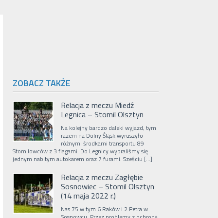
ZOBACZ TAKŻE
Relacja z meczu Miedź
Legnica – Stomil Olsztyn
Na kolejny bardzo daleki wyjazd, tym
razem na Dolny Śląsk wyruszyło
różnymi środkami transportu 89
Stomilowców z 3 flagami. Do Legnicy wybraliśmy się
jednym nabitym autokarem oraz 7 furami. Sześciu […]
Relacja z meczu Zagłębie
Sosnowiec – Stomil Olsztyn
(14 maja 2022 r.)
Nas 75 w tym 6 Raków i 2 Petra w
Sosnowcu. Przez problemy z ochroną