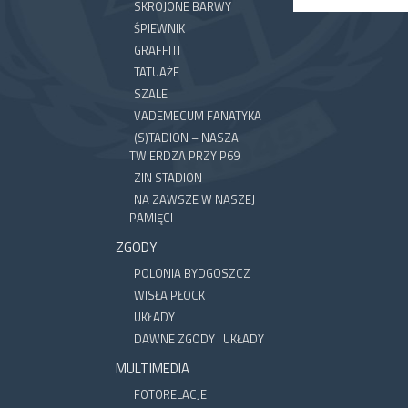
SKROJONE BARWY
ŚPIEWNIK
GRAFFITI
TATUAŻE
SZALE
VADEMECUM FANATYKA
(S)TADION – NASZA
TWIERDZA PRZY P69
ZIN STADION
NA ZAWSZE W NASZEJ
PAMIĘCI
ZGODY
POLONIA BYDGOSZCZ
WISŁA PŁOCK
UKŁADY
DAWNE ZGODY I UKŁADY
MULTIMEDIA
FOTORELACJE