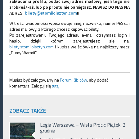
zakładaniu profilu, podać swój adres mailowy, jeśli tego nie
zrobiłeś/-aś, lub po prostu nie pamiętasz, NAPISZ DO NAS NA
ADRES:
bilety@stomilolsztyn.com
!!
W treści wiadomości wpisz swoje imię, nazwisko, numer PESEL i
adres mailowy, z którego chcesz kupować bilety.
Po zarejestrowaniu Twojego adresu e-mail, otrzymasz login i
hasło, dzięki którym zarejestrujesz się na:
bilety.stomilolsztyn.com
i kupisz wejściówkę na najbliższy mecz
„Dumy Warmii”!
Musisz być zalogowany na
Forum Kibiców
, aby dodać
komentarz. Zaloguj się
tutaj
.
ZOBACZ TAKŻE
Legia Warszawa – Wisła Płock: Piątek, 2
grudnia