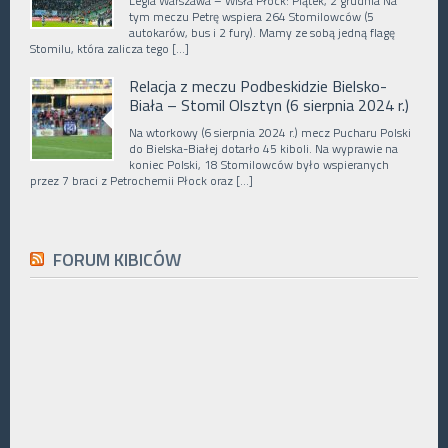
Legia Warszawa – Wisła Płock: Piątek, 2 grudnia Na
tym meczu Petrę wspiera 264 Stomilowców (5
autokarów, bus i 2 fury). Mamy ze sobą jedną flagę
Stomilu, która zalicza tego […]
Relacja z meczu Podbeskidzie Bielsko-
Biała – Stomil Olsztyn (6 sierpnia 2024 r.)
Na wtorkowy (6 sierpnia 2024 r.) mecz Pucharu Polski
do Bielska-Białej dotarło 45 kiboli. Na wyprawie na
koniec Polski, 18 Stomilowców było wspieranych
przez 7 braci z Petrochemii Płock oraz […]
FORUM KIBICÓW