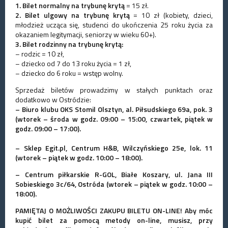
1. Bilet normalny na trybunę krytą
= 15 zł.
2. Bilet ulgowy
na trybunę krytą
= 10 zł (kobiety, dzieci,
młodzież ucząca się, studenci do ukończenia 25 roku życia za
okazaniem legitymacji, seniorzy w wieku 60+).
3. Bilet rodzinny
na trybunę krytą
:
– rodzic = 10 zł,
– dziecko od 7 do 13 roku życia = 1 zł,
– dziecko do 6 roku = wstęp wolny.
Sprzedaż biletów prowadzimy w stałych punktach oraz
dodatkowo w Ostródzie:
– Biuro klubu OKS Stomil Olsztyn, al. Piłsudskiego 69a, pok. 3
(wtorek – środa w godz. 09:00 – 15:00, czwartek, piątek w
godz. 09:00 – 17:00).
– Sklep Egit.pl, Centrum H&B, Wilczyńskiego 25e, lok. 11
(wtorek – piątek w godz. 10:00 – 18:00).
– Centrum piłkarskie R-GOL, Białe Koszary, ul. Jana III
Sobieskiego 3c/64, Ostróda
(wtorek – piątek w godz. 10:00 –
18:00).
PAMIĘTAJ O MOŻLIWOŚCI ZAKUPU BILETU ON-LINE!
Aby móc
kupić bilet za pomocą metody on-line, musisz, przy