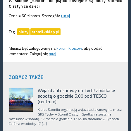
W sklepie „Sektor” od piątku dostępne są bluzy Stomilu
Olsztyn za dzieci.
Cena = 60 złotych. Szczegóły
tutaj
.
Tagi:
bluzy
stomil-sklep.pl
Musisz być zalogowany na
Forum Kibiców
, aby dodać
komentarz. Zaloguj się
tutaj
.
ZOBACZ TAKŻE
Wyjazd autokarowy do Tych! Zbiórka w
sobotę o godzinie 5:00 pod TESCO
(centrum)
Kibice Stomilu organizują wyjazd autokarowy na mecz
GKS Tychy – Stomil Olsztyn. Spotkanie zostanie
rozegrane w sobotę, 17 marca o godzinie 17:45 na stadionie w Tychach.
Zbiórka w sobotę, 17 […]