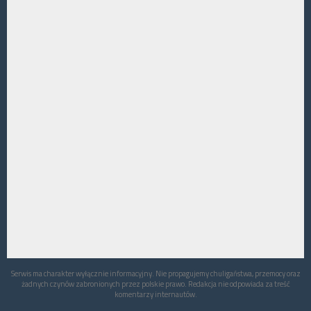
Serwis ma charakter wyłącznie informacyjny. Nie propagujemy chuligaństwa, przemocy oraz
żadnych czynów zabronionych przez polskie prawo. Redakcja nie odpowiada za treść
komentarzy internautów.