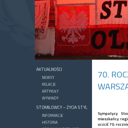
AKTUALNOŚCI
70. RO
NEWSY
WARSZ
RELACJE
ARTYKUŁY
WYWIADY
STOMILOWCY – ŻYCIA STYL
Sympatycy Stom
INFORMACJE
mieszkańcy regio
HISTORIA
uczcić 70. rocz