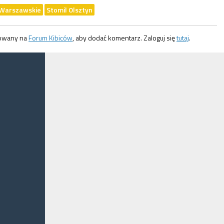
 Warszawskie
Stomil Olsztyn
gowany na
Forum Kibiców
, aby dodać komentarz. Zaloguj się
tutaj
.