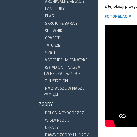
ARCHIWALNE RELACJE
Z tej okazji przy
FAN CLUBY
FLAGI
FOTORELACJA
SKROJONE BARWY
ŚPIEWNIK
GRAFFITI
TATUAŻE
SZALE
VADEMECUM FANATYKA
(S)TADION – NASZA
TWIERDZA PRZY P69
ZIN STADION
NA ZAWSZE W NASZEJ
PAMIĘCI
ZGODY
POLONIA BYDGOSZCZ
WISŁA PŁOCK
UKŁADY
DAWNE ZGODY I UKŁADY