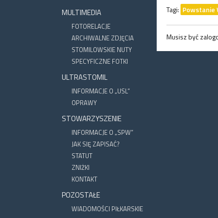
Tagi:
Powstanie
MULTIMEDIA
FOTORELACJE
Musisz być zalo
ARCHIWALNE ZDJĘCIA
STOMILOWSKIE NUTY
SPECYFICZNE FOTKI
ULTRASTOMIL
INFORMACJE O „USL”
OPRAWY
STOWARZYSZENIE
INFORMACJE O „SPW”
JAK SIĘ ZAPISAĆ?
STATUT
ZNIŻKI
KONTAKT
POZOSTAŁE
WIADOMOŚCI PIŁKARSKIE