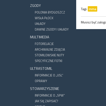
ZGODY
Tagi:
mma
POLONIA BYDGOSZCZ
WISŁA PŁOCK
Musisz być zalo
UKŁADY
DAWNE ZGODY I UKŁADY
MULTIMEDIA
FOTORELACJE
ARCHIWALNE ZDJĘCIA
STOMILOWSKIE NUTY
SPECYFICZNE FOTKI
ULTRASTOMIL
INFORMACJE O „USL”
OPRAWY
STOWARZYSZENIE
INFORMACJE O „SPW”
JAK SIĘ ZAPISAĆ?