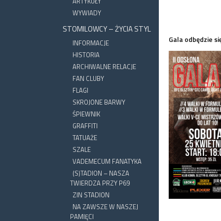
ARTYKUŁY
WYWIADY
STOMILOWCY – ŻYCIA STYL
Gala odbędzie si
INFORMACJE
HISTORIA
ARCHIWALNE RELACJE
FAN CLUBY
FLAGI
SKROJONE BARWY
ŚPIEWNIK
GRAFFITI
TATUAŻE
SZALE
VADEMECUM FANATYKA
(S)TADION – NASZA
TWIERDZA PRZY P69
ZIN STADION
NA ZAWSZE W NASZEJ
PAMIĘCI