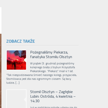
ZOBACZ TAKŻE
Pożegnaliśmy Piekarza,
fanatyka Stomilu Olsztyn
W piątek (3. grudnia) pożegnaliśmy
kolejnego brata z trybun Krzysztofa
Piekarskiego. “Piekarz” miał 41 lat.
”Tak niespodziewana śmierć naszego kolegi, przyjaciela,
Stomilowca jest dla nas ogromnym ciosem. Są tacy
ludzie, […]
Stomil Olsztyn – Zagłębie
Lubin: Ostróda, 4 kwietnia –
14:30
Już w najbliższą sobotę udamy się do