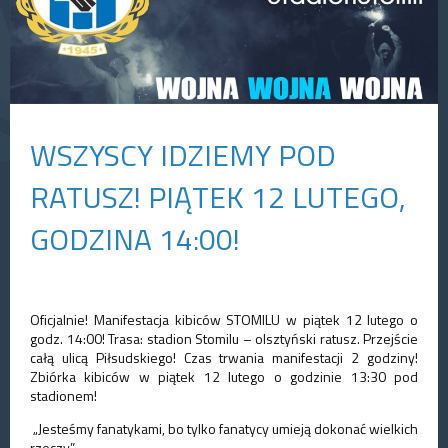
WSZYSCY IDZIEMY POD
RATUSZ! PIĄTEK 12 LUTEGO,
GODZINA 14:00!
Oficjalnie! Manifestacja kibiców STOMILU w piątek 12 lutego o
godz. 14:00! Trasa: stadion Stomilu – olsztyński ratusz. Przejście
całą ulicą Piłsudskiego! Czas trwania manifestacji 2 godziny!
Zbiórka kibiców w piątek 12 lutego o godzinie 13:30 pod
stadionem!
„Jesteśmy fanatykami, bo tylko fanatycy umieją dokonać wielkich
rzeczy.”