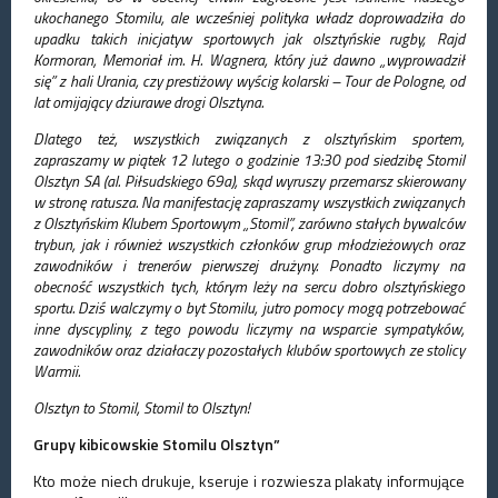
ukochanego Stomilu, ale wcześniej polityka władz doprowadziła do
upadku takich inicjatyw sportowych jak olsztyńskie rugby, Rajd
Kormoran, Memoriał im. H. Wagnera, który już dawno „wyprowadził
się” z hali Urania, czy prestiżowy wyścig kolarski – Tour de Pologne, od
lat omijający dziurawe drogi Olsztyna.
Dlatego też, wszystkich związanych z olsztyńskim sportem,
zapraszamy w piątek 12 lutego o godzinie 13:30 pod siedzibę Stomil
Olsztyn SA (al. Piłsudskiego 69a), skąd wyruszy przemarsz skierowany
w stronę ratusza. Na manifestację zapraszamy wszystkich związanych
z Olsztyńskim Klubem Sportowym „Stomil”, zarówno stałych bywalców
trybun, jak i również wszystkich członków grup młodzieżowych oraz
zawodników i trenerów pierwszej drużyny. Ponadto liczymy na
obecność wszystkich tych, którym leży na sercu dobro olsztyńskiego
sportu. Dziś walczymy o byt Stomilu, jutro pomocy mogą potrzebować
inne dyscypliny, z tego powodu liczymy na wsparcie sympatyków,
zawodników oraz działaczy pozostałych klubów sportowych ze stolicy
Warmii.
Olsztyn to Stomil, Stomil to Olsztyn!
Grupy kibicowskie Stomilu Olsztyn”
Kto może niech drukuje, kseruje i rozwiesza plakaty informujące