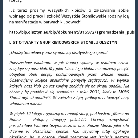
Już teraz prosimy wszystkich kibiców o załatwianie sobie
wolnego od pracy i szkoły! Wszystkie Stomilowskie rodziny idą
na manifestacje w barwach klubowych!
http://bip.olsztyn.eu/bip/dokument/315972/zgromadzenia_publi
LIST OTWARTY GRUP KIBICOWSKICH STOMILU OLSZTYN:
„Drodzy Stomilowcy oraz sympatycy olsztyńskiego sportu!
Powszechnie wiadomo, w jak trudnej sytuacji w ostatnim czasie
znajduje się nasz klub. My, jako kibice tego klubu, nie możemy przejść
obojętnie obok decyzji podejmowanych przez władze miasta.
Obserwujemy kolejne absurdalne pomysły rządzących,
w wyniku
których, nasz klub, po raz kolejny znajduje się na skraju upadku. Nie
chcemy by powtórzył się scenariusz z roku 2003, kiedy to MOKS
Stomil ogłosił upadłość. W związku z tym, próbujemy otworzyć oczy
włodarzom miasta.
W piątek 12 lutego organizujemy manifestację pod hasłem „Marsz na
Ratusz – Ratujmy tradycję pokoleń!”. Chcemy uzmysłowić
prezydentowi Piotrowi Grzymowiczowi oraz Radzie Miasta jaka siła
drzemie w olsztyńskim sporcie. Tak, używamy tutaj ogólnego
określenia, bo
w obecnej chwili zagrożone jest istnienie naszego