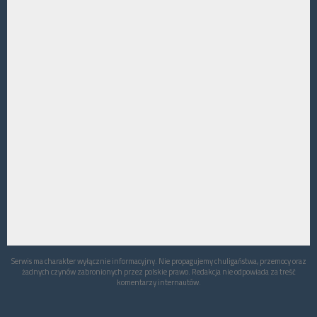
Serwis ma charakter wyłącznie informacyjny. Nie propagujemy chuligaństwa, przemocy oraz
żadnych czynów zabronionych przez polskie prawo. Redakcja nie odpowiada za treść
komentarzy internautów.