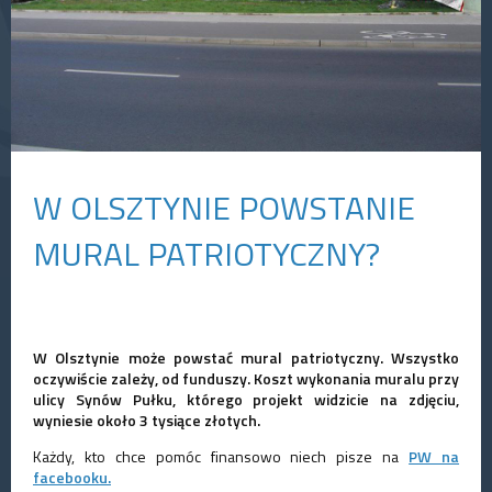
W OLSZTYNIE POWSTANIE
MURAL PATRIOTYCZNY?
W Olsztynie może powstać mural patriotyczny. Wszystko
oczywiście zależy, od funduszy. Koszt wykonania muralu przy
ulicy Synów Pułku, którego projekt widzicie na zdjęciu,
wyniesie około 3 tysiące złotych.
Każdy, kto chce pomóc finansowo niech pisze na
PW na
facebooku.