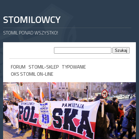
STOMILOWCY
STOMIL PONAD WSZYSTKO!
FORUM
STOMIL-SKLEP
TYPOWANIE
OKS STOMIL ON-LINE