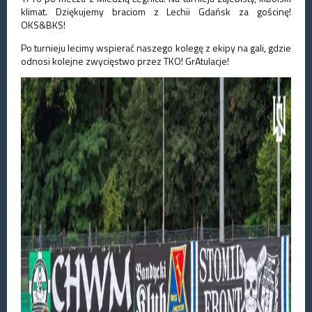
klimat. Dziękujemy braciom z Lechii Gdańsk za gościnę!
OKS&BKS!
Po turnieju lecimy wspierać naszego kolegę z ekipy na gali, gdzie
odnosi kolejne zwycięstwo przez TKO! GrAtulacje!