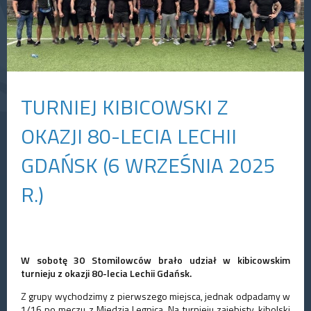
TURNIEJ KIBICOWSKI Z
OKAZJI 80-LECIA LECHII
GDAŃSK (6 WRZEŚNIA 2025
R.)
W sobotę 30 Stomilowców brało udział w kibicowskim
turnieju z okazji 80-lecia Lechii Gdańsk.
Z grupy wychodzimy z pierwszego miejsca, jednak odpadamy w
1/16 po meczu z Miedzią Legnica. Na turnieju zajebisty, kibolski