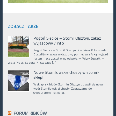
ZOBACZ TAKŻE
Pogoń Siedlce – Stomil Olsztyn: zakaz
wyjazdowy / info
Pogoń Siedlce – Stomil Olsztyn: Niedziela, 8 listopada
Dostaliśmy zakaz wyjazdowy po meczu z Arką, wyjazd
na ten mecz został więc odwołany. Wigry Suwałki –
Wisła Płock: Sobota, 7 listopada […]
Nowe Stomilowskie chusty w stomil-
sklep!
W sklepie kibiców Stomilu Olsztyn pojawił się nowy
wzór Stomilowskiej chusty! Zapraszamy do
sklepu: stomil-sklep.pl.
FORUM KIBICÓW