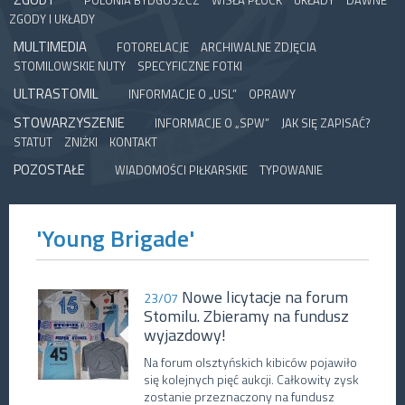
POLONIA BYDGOSZCZ
WISŁA PŁOCK
UKŁADY
DAWNE
ZGODY I UKŁADY
MULTIMEDIA
FOTORELACJE
ARCHIWALNE ZDJĘCIA
STOMILOWSKIE NUTY
SPECYFICZNE FOTKI
ULTRASTOMIL
INFORMACJE O „USL”
OPRAWY
STOWARZYSZENIE
INFORMACJE O „SPW”
JAK SIĘ ZAPISAĆ?
STATUT
ZNIŻKI
KONTAKT
POZOSTAŁE
WIADOMOŚCI PIŁKARSKIE
TYPOWANIE
'Young Brigade'
Nowe licytacje na forum
23/07
Stomilu. Zbieramy na fundusz
wyjazdowy!
Na forum olsztyńskich kibiców pojawiło
się kolejnych pięć aukcji. Całkowity zysk
zostanie przeznaczony na fundusz