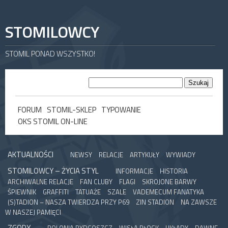
STOMILOWCY
STOMIL PONAD WSZYSTKO!
FORUM
STOMIL-SKLEP
TYPOWANIE
OKS STOMIL ON-LINE
AKTUALNOŚCI
NEWSY
RELACJE
ARTYKUŁY
WYWIADY
STOMILOWCY – ŻYCIA STYL
INFORMACJE
HISTORIA
ARCHIWALNE RELACJE
FAN CLUBY
FLAGI
SKROJONE BARWY
ŚPIEWNIK
GRAFFITI
TATUAŻE
SZALE
VADEMECUM FANATYKA
(S)TADION – NASZA TWIERDZA PRZY P69
ZIN STADION
NA ZAWSZE
W NASZEJ PAMIĘCI
ZGODY