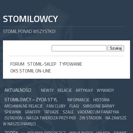
STOMILOWCY
STOMIL PONAD WSZYSTKO!
FORUM
STOMIL-SKLEP
TYPOWANIE
OKS STOMIL ON-LINE
AKTUALNOŚCI
NEWSY
RELACJE
ARTYKUŁY
WYWIADY
STOMILOWCY – ŻYCIA STYL
INFORMACJE
HISTORIA
ARCHIWALNE RELACJE
FAN CLUBY
FLAGI
SKROJONE BARWY
ŚPIEWNIK
GRAFFITI
TATUAŻE
SZALE
VADEMECUM FANATYKA
(S)TADION – NASZA TWIERDZA PRZY P69
ZIN STADION
NA ZAWSZE
W NASZEJ PAMIĘCI
ZGODY