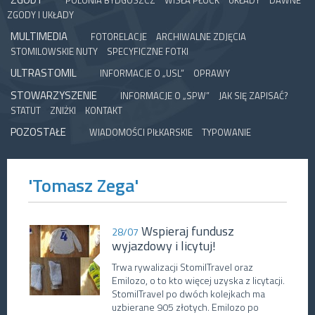
POLONIA BYDGOSZCZ
WISŁA PŁOCK
UKŁADY
DAWNE
ZGODY I UKŁADY
MULTIMEDIA
FOTORELACJE
ARCHIWALNE ZDJĘCIA
STOMILOWSKIE NUTY
SPECYFICZNE FOTKI
ULTRASTOMIL
INFORMACJE O „USL”
OPRAWY
STOWARZYSZENIE
INFORMACJE O „SPW”
JAK SIĘ ZAPISAĆ?
STATUT
ZNIŻKI
KONTAKT
POZOSTAŁE
WIADOMOŚCI PIŁKARSKIE
TYPOWANIE
'Tomasz Zega'
Wspieraj fundusz
28/07
wyjazdowy i licytuj!
Trwa rywalizacji StomilTravel oraz
Emilozo, o to kto więcej uzyska z licytacji.
StomilTravel po dwóch kolejkach ma
uzbierane 905 złotych. Emilozo po