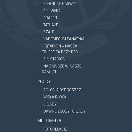
SKROJONE BARWY
ŚPIEWNIK
GRAFFITI
TATUAŻE
SZALE
VADEMECUM FANATYKA
(S)TADION – NASZA
TWIERDZA PRZY P69
ZIN STADION
NA ZAWSZE W NASZEJ
PAMIĘCI
ZGODY
POLONIA BYDGOSZCZ
WISŁA PŁOCK
UKŁADY
DAWNE ZGODY I UKŁADY
MULTIMEDIA
FOTORELACJE