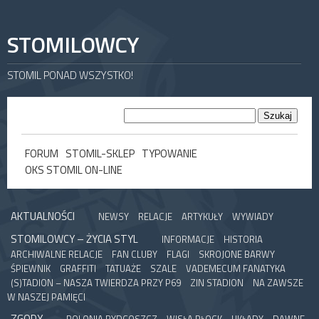
STOMILOWCY
STOMIL PONAD WSZYSTKO!
FORUM
STOMIL-SKLEP
TYPOWANIE
OKS STOMIL ON-LINE
AKTUALNOŚCI
NEWSY
RELACJE
ARTYKUŁY
WYWIADY
STOMILOWCY – ŻYCIA STYL
INFORMACJE
HISTORIA
ARCHIWALNE RELACJE
FAN CLUBY
FLAGI
SKROJONE BARWY
ŚPIEWNIK
GRAFFITI
TATUAŻE
SZALE
VADEMECUM FANATYKA
(S)TADION – NASZA TWIERDZA PRZY P69
ZIN STADION
NA ZAWSZE
W NASZEJ PAMIĘCI
ZGODY