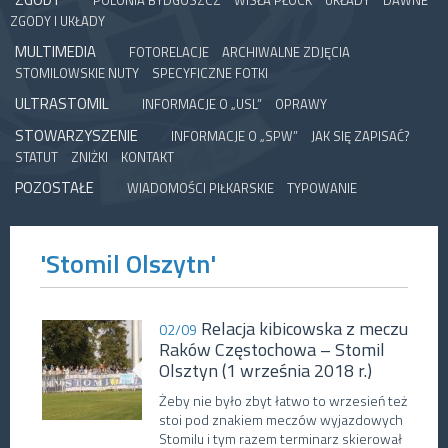
POLONIA BYDGOSZCZ
WISŁA PŁOCK
UKŁADY
DAWNE
ZGODY I UKŁADY
MULTIMEDIA
FOTORELACJE
ARCHIWALNE ZDJĘCIA
STOMILOWSKIE NUTY
SPECYFICZNE FOTKI
ULTRASTOMIL
INFORMACJE O „USL”
OPRAWY
STOWARZYSZENIE
INFORMACJE O „SPW”
JAK SIĘ ZAPISAĆ?
STATUT
ZNIŻKI
KONTAKT
POZOSTAŁE
WIADOMOŚCI PIŁKARSKIE
TYPOWANIE
'Stomil Olszytn'
Relacja kibicowska z meczu
02/09
Raków Częstochowa – Stomil
Olsztyn (1 września 2018 r.)
Żeby nie było zbyt łatwo to wrzesień też
stoi pod znakiem meczów wyjazdowych
Stomilu i tym razem terminarz skierował