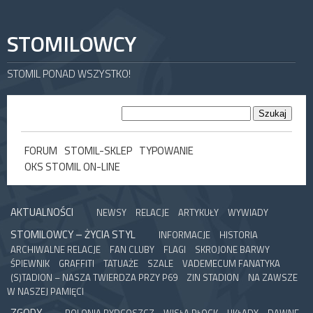
STOMILOWCY
STOMIL PONAD WSZYSTKO!
FORUM
STOMIL-SKLEP
TYPOWANIE
OKS STOMIL ON-LINE
AKTUALNOŚCI
NEWSY
RELACJE
ARTYKUŁY
WYWIADY
STOMILOWCY – ŻYCIA STYL
INFORMACJE
HISTORIA
ARCHIWALNE RELACJE
FAN CLUBY
FLAGI
SKROJONE BARWY
ŚPIEWNIK
GRAFFITI
TATUAŻE
SZALE
VADEMECUM FANATYKA
(S)TADION – NASZA TWIERDZA PRZY P69
ZIN STADION
NA ZAWSZE
W NASZEJ PAMIĘCI
ZGODY