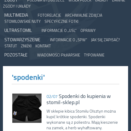
POLONIA BYDGOSZCZ
WISŁA PŁOCK
UKŁADY
DAWNE
ZGODY I UKŁADY
MULTIMEDIA
FOTORELACJE
ARCHIWALNE ZDJĘCIA
STOMILOWSKIE NUTY
SPECYFICZNE FOTKI
ULTRASTOMIL
INFORMACJE O „USL”
OPRAWY
STOWARZYSZENIE
INFORMACJE O „SPW”
JAK SIĘ ZAPISAĆ?
STATUT
ZNIŻKI
KONTAKT
POZOSTAŁE
WIADOMOŚCI PIŁKARSKIE
TYPOWANIE
'spodenki'
Spodenki do kupienia w
02/07
stomil-sklep.pl
W sklepie kibica Stomilu Olsztyn można
kupić krótkie spodenki. Spodenki
wykonane są z poliestru. Mają kieszenie
na zamek, a herb wyhaftowany.