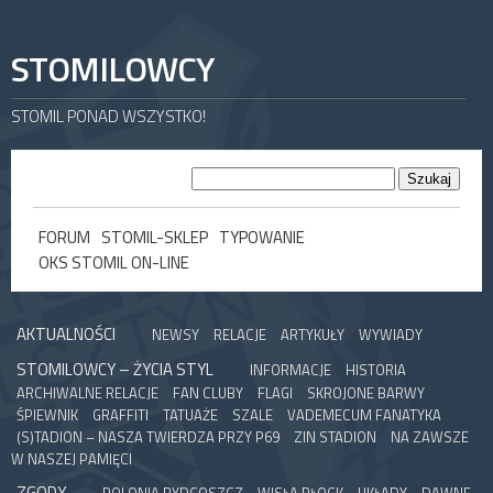
STOMILOWCY
STOMIL PONAD WSZYSTKO!
FORUM
STOMIL-SKLEP
TYPOWANIE
OKS STOMIL ON-LINE
AKTUALNOŚCI
NEWSY
RELACJE
ARTYKUŁY
WYWIADY
STOMILOWCY – ŻYCIA STYL
INFORMACJE
HISTORIA
ARCHIWALNE RELACJE
FAN CLUBY
FLAGI
SKROJONE BARWY
ŚPIEWNIK
GRAFFITI
TATUAŻE
SZALE
VADEMECUM FANATYKA
(S)TADION – NASZA TWIERDZA PRZY P69
ZIN STADION
NA ZAWSZE
W NASZEJ PAMIĘCI
ZGODY