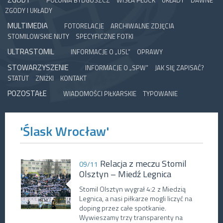
POLONIA BYDGOSZCZ
WISŁA PŁOCK
UKŁADY
DAWNE
ZGODY I UKŁADY
MULTIMEDIA
FOTORELACJE
ARCHIWALNE ZDJĘCIA
STOMILOWSKIE NUTY
SPECYFICZNE FOTKI
ULTRASTOMIL
INFORMACJE O „USL”
OPRAWY
STOWARZYSZENIE
INFORMACJE O „SPW”
JAK SIĘ ZAPISAĆ?
STATUT
ZNIŻKI
KONTAKT
POZOSTAŁE
WIADOMOŚCI PIŁKARSKIE
TYPOWANIE
'Ślask Wrocław'
Relacja z meczu Stomil
09/11
Olsztyn – Miedź Legnica
Stomil Olsztyn wygrał 4:2 z Miedzią
Legnica, a nasi piłkarze mogli liczyć na
doping przez całe spotkanie.
Wywieszamy trzy transparenty na