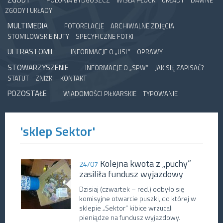
POLONIA BYDGOSZCZ
WISŁA PŁOCK
UKŁADY
DAWNE
ZGODY I UKŁADY
MULTIMEDIA
FOTORELACJE
ARCHIWALNE ZDJĘCIA
STOMILOWSKIE NUTY
SPECYFICZNE FOTKI
ULTRASTOMIL
INFORMACJE O „USL”
OPRAWY
STOWARZYSZENIE
INFORMACJE O „SPW”
JAK SIĘ ZAPISAĆ?
STATUT
ZNIŻKI
KONTAKT
POZOSTAŁE
WIADOMOŚCI PIŁKARSKIE
TYPOWANIE
'sklep Sektor'
Kolejna kwota z „puchy”
24/07
zasiliła fundusz wyjazdowy
Dzisiaj (czwartek – red.) odbyło się
komisyjne otwarcie puszki, do której w
sklepie „Sektor” kibice wrzucali
pieniądze na fundusz wyjazdowy.