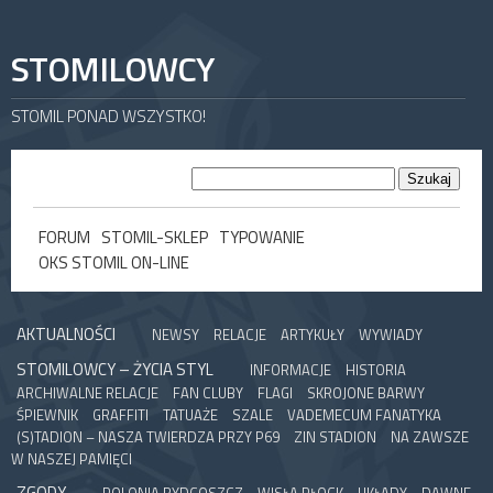
STOMILOWCY
STOMIL PONAD WSZYSTKO!
FORUM
STOMIL-SKLEP
TYPOWANIE
OKS STOMIL ON-LINE
AKTUALNOŚCI
NEWSY
RELACJE
ARTYKUŁY
WYWIADY
STOMILOWCY – ŻYCIA STYL
INFORMACJE
HISTORIA
ARCHIWALNE RELACJE
FAN CLUBY
FLAGI
SKROJONE BARWY
ŚPIEWNIK
GRAFFITI
TATUAŻE
SZALE
VADEMECUM FANATYKA
(S)TADION – NASZA TWIERDZA PRZY P69
ZIN STADION
NA ZAWSZE
W NASZEJ PAMIĘCI
ZGODY