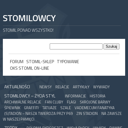
STOMILOWCY
STOMIL PONAD WSZYSTKO!
FORUM
STOMIL-SKLEP
TYPOWANIE
OKS STOMIL ON-LINE
AKTUALNOŚCI
NEWSY
RELACJE
ARTYKUŁY
WYWIADY
STOMILOWCY – ŻYCIA STYL
INFORMACJE
HISTORIA
ARCHIWALNE RELACJE
FAN CLUBY
FLAGI
SKROJONE BARWY
ŚPIEWNIK
GRAFFITI
TATUAŻE
SZALE
VADEMECUM FANATYKA
(S)TADION – NASZA TWIERDZA PRZY P69
ZIN STADION
NA ZAWSZE
W NASZEJ PAMIĘCI
ZGODY