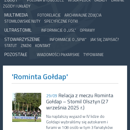
POLONIA BYDGOSZCZ
WISŁA PŁOCK
UKŁADY
DAWNE
ZGODY I UKŁADY
MULTIMEDIA
FOTORELACJE
ARCHIWALNE ZDJĘCIA
STOMILOWSKIE NUTY
SPECYFICZNE FOTKI
ULTRASTOMIL
INFORMACJE O „USL”
OPRAWY
STOWARZYSZENIE
INFORMACJE O „SPW”
JAK SIĘ ZAPISAĆ?
STATUT
ZNIŻKI
KONTAKT
POZOSTAŁE
WIADOMOŚCI PIŁKARSKIE
TYPOWANIE
'Rominta Gołdap'
Relacja z meczu Rominta
29/09
Gołdap – Stomil Olsztyn (27
września 2025 r.)
Na najdalszy wyjazd w IV lidze do
Gołdapi wybraliśmy się autokarem i
furami w 108 osób w tym 3 fanatyków