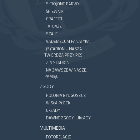
SKROJONE BARWY
ŚPIEWNIK
GRAFFITI
TATUAŻE
SZALE
VADEMECUM FANATYKA
(S)TADION – NASZA
TWIERDZA PRZY P69
ZIN STADION
NA ZAWSZE W NASZEJ
PAMIĘCI
ZGODY
POLONIA BYDGOSZCZ
WISŁA PŁOCK
UKŁADY
DAWNE ZGODY I UKŁADY
MULTIMEDIA
FOTORELACJE