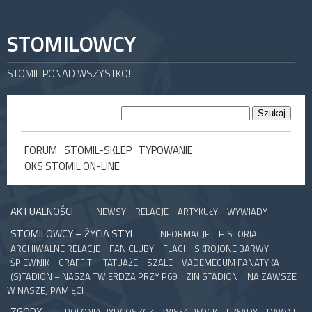
STOMILOWCY
STOMIL PONAD WSZYSTKO!
FORUM
STOMIL-SKLEP
TYPOWANIE
OKS STOMIL ON-LINE
AKTUALNOŚCI
NEWSY
RELACJE
ARTYKUŁY
WYWIADY
STOMILOWCY – ŻYCIA STYL
INFORMACJE
HISTORIA
ARCHIWALNE RELACJE
FAN CLUBY
FLAGI
SKROJONE BARWY
ŚPIEWNIK
GRAFFITI
TATUAŻE
SZALE
VADEMECUM FANATYKA
(S)TADION – NASZA TWIERDZA PRZY P69
ZIN STADION
NA ZAWSZE
W NASZEJ PAMIĘCI
ZGODY