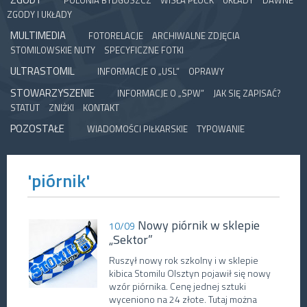
POLONIA BYDGOSZCZ
WISŁA PŁOCK
UKŁADY
DAWNE
ZGODY I UKŁADY
MULTIMEDIA
FOTORELACJE
ARCHIWALNE ZDJĘCIA
STOMILOWSKIE NUTY
SPECYFICZNE FOTKI
ULTRASTOMIL
INFORMACJE O „USL”
OPRAWY
STOWARZYSZENIE
INFORMACJE O „SPW”
JAK SIĘ ZAPISAĆ?
STATUT
ZNIŻKI
KONTAKT
POZOSTAŁE
WIADOMOŚCI PIŁKARSKIE
TYPOWANIE
'piórnik'
Nowy piórnik w sklepie
10/09
„Sektor”
Ruszył nowy rok szkolny i w sklepie
kibica Stomilu Olsztyn pojawił się nowy
wzór piórnika. Cenę jednej sztuki
wyceniono na 24 złote. Tutaj można