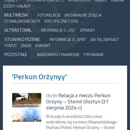
POLONIA BYDGOSZCZ
WISŁA PŁOCK
UKŁADY
DAWNE
ZGODY I UKŁADY
MULTIMEDIA
FOTORELACJE
ARCHIWALNE ZDJĘCIA
STOMILOWSKIE NUTY
SPECYFICZNE FOTKI
ULTRASTOMIL
INFORMACJE O „USL”
OPRAWY
STOWARZYSZENIE
INFORMACJE O „SPW”
JAK SIĘ ZAPISAĆ?
STATUT
ZNIŻKI
KONTAKT
POZOSTAŁE
WIADOMOŚCI PIŁKARSKIE
TYPOWANIE
'Perkun Orżynyy'
Relacja z meczu Perkun
05/09
Orzyny – Stomil Olsztyn (31
sierpnia 2024 r.)
W środę (4 września 2024 roku)
wybraliśmy się na mecz Wojewódzkiego
Pucharu Polski: Perkun Orzyny – Stomil