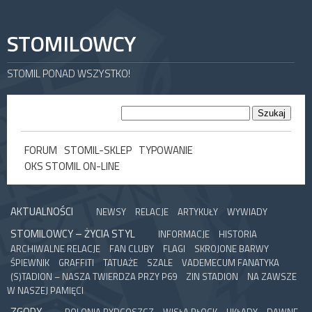
STOMILOWCY
STOMIL PONAD WSZYSTKO!
FORUM
STOMIL-SKLEP
TYPOWANIE
OKS STOMIL ON-LINE
AKTUALNOŚCI
NEWSY
RELACJE
ARTYKUŁY
WYWIADY
STOMILOWCY – ŻYCIA STYL
INFORMACJE
HISTORIA
ARCHIWALNE RELACJE
FAN CLUBY
FLAGI
SKROJONE BARWY
ŚPIEWNIK
GRAFFITI
TATUAŻE
SZALE
VADEMECUM FANATYKA
(S)TADION – NASZA TWIERDZA PRZY P69
ZIN STADION
NA ZAWSZE
W NASZEJ PAMIĘCI
ZGODY