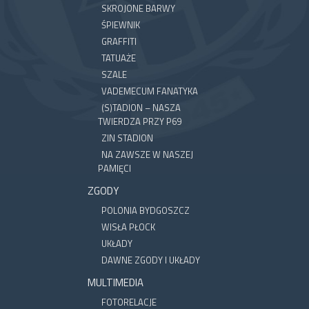
SKROJONE BARWY
ŚPIEWNIK
GRAFFITI
TATUAŻE
SZALE
VADEMECUM FANATYKA
(S)TADION – NASZA
TWIERDZA PRZY P69
ZIN STADION
NA ZAWSZE W NASZEJ
PAMIĘCI
ZGODY
POLONIA BYDGOSZCZ
WISŁA PŁOCK
UKŁADY
DAWNE ZGODY I UKŁADY
MULTIMEDIA
FOTORELACJE