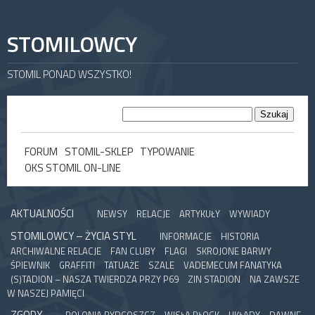
STOMILOWCY
STOMIL PONAD WSZYSTKO!
FORUM
STOMIL-SKLEP
TYPOWANIE
OKS STOMIL ON-LINE
AKTUALNOŚCI
NEWSY
RELACJE
ARTYKUŁY
WYWIADY
STOMILOWCY – ŻYCIA STYL
INFORMACJE
HISTORIA
ARCHIWALNE RELACJE
FAN CLUBY
FLAGI
SKROJONE BARWY
ŚPIEWNIK
GRAFFITI
TATUAŻE
SZALE
VADEMECUM FANATYKA
(S)TADION – NASZA TWIERDZA PRZY P69
ZIN STADION
NA ZAWSZE
W NASZEJ PAMIĘCI
ZGODY