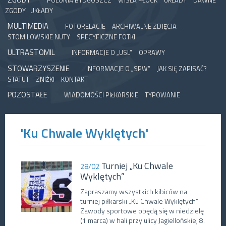
POLONIA BYDGOSZCZ
WISŁA PŁOCK
UKŁADY
DAWNE
ZGODY I UKŁADY
MULTIMEDIA
FOTORELACJE
ARCHIWALNE ZDJĘCIA
STOMILOWSKIE NUTY
SPECYFICZNE FOTKI
ULTRASTOMIL
INFORMACJE O „USL”
OPRAWY
STOWARZYSZENIE
INFORMACJE O „SPW”
JAK SIĘ ZAPISAĆ?
STATUT
ZNIŻKI
KONTAKT
POZOSTAŁE
WIADOMOŚCI PIŁKARSKIE
TYPOWANIE
'Ku Chwale Wyklętych'
Turniej „Ku Chwale
28/02
Wyklętych”
Zapraszamy wszystkich kibiców na
turniej piłkarski „Ku Chwale Wyklętych”.
Zawody sportowe obędą się w niedzielę
(1 marca) w hali przy ulicy Jagiellońskiej 8.