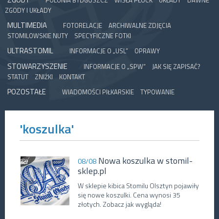
POLONIA BYDGOSZCZ
WISŁA PŁOCK
UKŁADY
DAWNE
ZGODY I UKŁADY
MULTIMEDIA
FOTORELACJE
ARCHIWALNE ZDJĘCIA
STOMILOWSKIE NUTY
SPECYFICZNE FOTKI
ULTRASTOMIL
INFORMACJE O „USL”
OPRAWY
STOWARZYSZENIE
INFORMACJE O „SPW”
JAK SIĘ ZAPISAĆ?
STATUT
ZNIŻKI
KONTAKT
POZOSTAŁE
WIADOMOŚCI PIŁKARSKIE
TYPOWANIE
'koszulka'
Nowa koszulka w stomil-
08/08
sklep.pl
W sklepie kibica Stomilu Olsztyn pojawiły
się nowe koszulki. Cena wynosi 35
złotych. Zobacz jak wygląda!