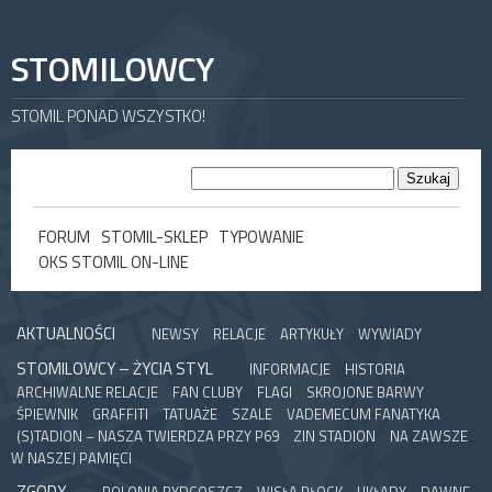
STOMILOWCY
STOMIL PONAD WSZYSTKO!
FORUM
STOMIL-SKLEP
TYPOWANIE
OKS STOMIL ON-LINE
AKTUALNOŚCI
NEWSY
RELACJE
ARTYKUŁY
WYWIADY
STOMILOWCY – ŻYCIA STYL
INFORMACJE
HISTORIA
ARCHIWALNE RELACJE
FAN CLUBY
FLAGI
SKROJONE BARWY
ŚPIEWNIK
GRAFFITI
TATUAŻE
SZALE
VADEMECUM FANATYKA
(S)TADION – NASZA TWIERDZA PRZY P69
ZIN STADION
NA ZAWSZE
W NASZEJ PAMIĘCI
ZGODY